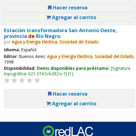
Hacer reserva
Agregar al carrito
Estación transformadora San Antonio Oeste,
provincia
de
Río Negro.
por
Agua
y
Energía
Eléctrica,
Sociedad
de
l
Estado
.
Idioma:
Español
Editor:
Buenos Aires:
Agua
y
Energía
Eléctrica,
Sociedad
de
l
Estado
,
1998
Disponibilidad:
Ítems disponibles para préstamo:
Signatura
topográfica:
621.374.5/A282/v.1
(1).
Hacer reserva
Agregar al carrito