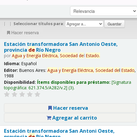
|
|
Seleccionar títulos para:
Hacer reserva
Estación transformadora San Antonio Oeste,
provincia
de
Río Negro
por
Agua
y
Energía
Eléctrica,
Sociedad
de
l
Estado
.
Idioma:
Español
Editor:
Buenos Aires:
Agua
y
Energía
Eléctrica,
Sociedad
de
l
Estado
,
1988
Disponibilidad:
Ítems disponibles para préstamo:
Signatura
topográfica:
621.374.5/A282/v.2
(3).
Hacer reserva
Agregar al carrito
Estación transformadora San Antoni Oeste,
provincia
de
Río Negro