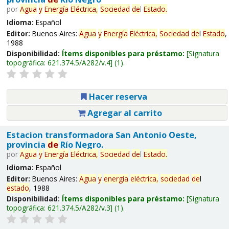
por
Agua
y
Energía
Eléctrica,
Sociedad
de
l
Estado
.
Idioma:
Español
Editor:
Buenos Aires:
Agua
y
Energía
Eléctrica,
Sociedad
de
l
Estado
,
1988
Disponibilidad:
Ítems disponibles para préstamo:
Signatura
topográfica:
621.374.5/A282/v.4
(1).
Hacer reserva
Agregar al carrito
Estacion transformadora San Antonio Oeste,
provincia
de
Río Negro.
por
Agua
y
Energía
Eléctrica,
Sociedad
de
l
Estado
.
Idioma:
Español
Editor:
Buenos Aires:
Agua
y
energía
eléctrica,
sociedad
de
l
estado
, 1988
Disponibilidad:
Ítems disponibles para préstamo:
Signatura
topográfica:
621.374.5/A282/v.3
(1).