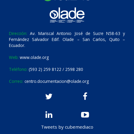
Dirección:
Av. Mariscal Antonio José de Sucre N58-63 y
Fernández Salvador Edif. Olade – San Carlos, Quito –
Ecuador.
Web:
www.olade.org
Teléfono:
(593 2) 259 8122 / 2598 280
Correo:
centro.documentacion@olade.org
Tweets by cubemediaco