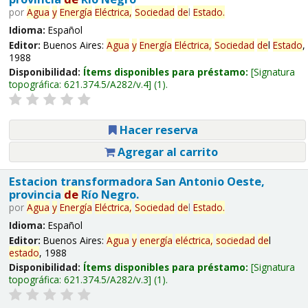
por
Agua
y
Energía
Eléctrica,
Sociedad
de
l
Estado
.
Idioma:
Español
Editor:
Buenos Aires:
Agua
y
Energía
Eléctrica,
Sociedad
de
l
Estado
,
1988
Disponibilidad:
Ítems disponibles para préstamo:
Signatura
topográfica:
621.374.5/A282/v.4
(1).
Hacer reserva
Agregar al carrito
Estacion transformadora San Antonio Oeste,
provincia
de
Río Negro.
por
Agua
y
Energía
Eléctrica,
Sociedad
de
l
Estado
.
Idioma:
Español
Editor:
Buenos Aires:
Agua
y
energía
eléctrica,
sociedad
de
l
estado
, 1988
Disponibilidad:
Ítems disponibles para préstamo:
Signatura
topográfica:
621.374.5/A282/v.3
(1).