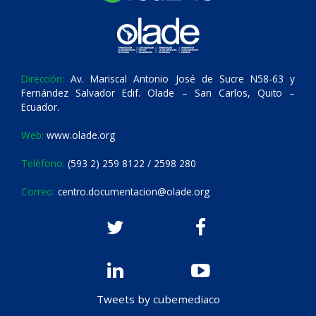
Dirección:
Av. Mariscal Antonio José de Sucre N58-63 y
Fernández Salvador Edif. Olade – San Carlos, Quito –
Ecuador.
Web:
www.olade.org
Teléfono:
(593 2) 259 8122 / 2598 280
Correo:
centro.documentacion@olade.org
Tweets by cubemediaco