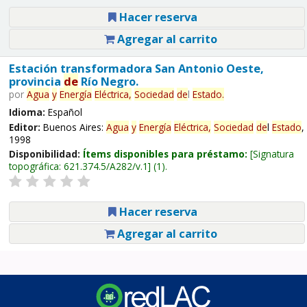
Hacer reserva
Agregar al carrito
Estación transformadora San Antonio Oeste,
provincia
de
Río Negro.
por
Agua
y
Energía
Eléctrica,
Sociedad
de
l
Estado
.
Idioma:
Español
Editor:
Buenos Aires:
Agua
y
Energía
Eléctrica,
Sociedad
de
l
Estado
,
1998
Disponibilidad:
Ítems disponibles para préstamo:
Signatura
topográfica:
621.374.5/A282/v.1
(1).
Hacer reserva
Agregar al carrito