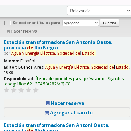
|
|
Seleccionar títulos para:
Hacer reserva
Estación transformadora San Antonio Oeste,
provincia
de
Río Negro
por
Agua
y
Energía
Eléctrica,
Sociedad
de
l
Estado
.
Idioma:
Español
Editor:
Buenos Aires:
Agua
y
Energía
Eléctrica,
Sociedad
de
l
Estado
,
1988
Disponibilidad:
Ítems disponibles para préstamo:
Signatura
topográfica:
621.374.5/A282/v.2
(3).
Hacer reserva
Agregar al carrito
Estación transformadora San Antoni Oeste,
provincia
de
Río Negro