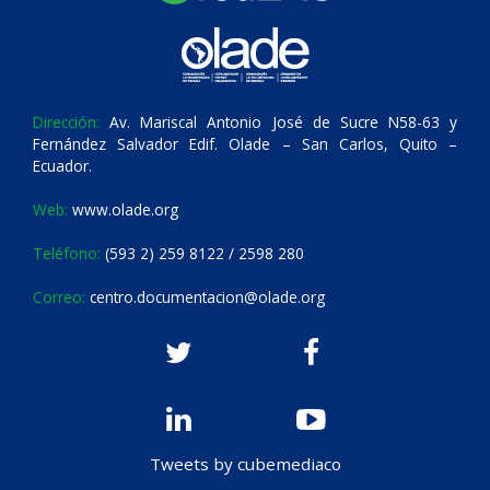
Dirección:
Av. Mariscal Antonio José de Sucre N58-63 y
Fernández Salvador Edif. Olade – San Carlos, Quito –
Ecuador.
Web:
www.olade.org
Teléfono:
(593 2) 259 8122 / 2598 280
Correo:
centro.documentacion@olade.org
Tweets by cubemediaco