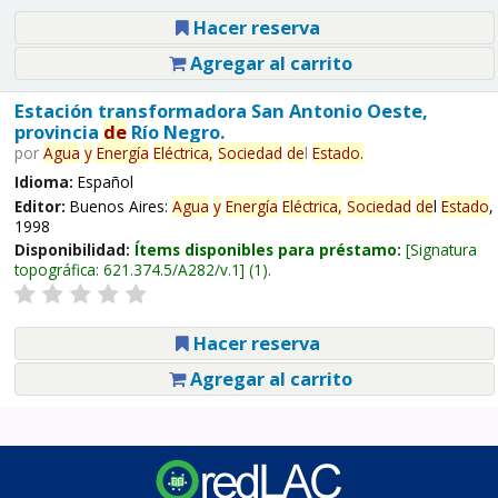
Hacer reserva
Agregar al carrito
Estación transformadora San Antonio Oeste,
provincia
de
Río Negro.
por
Agua
y
Energía
Eléctrica,
Sociedad
de
l
Estado
.
Idioma:
Español
Editor:
Buenos Aires:
Agua
y
Energía
Eléctrica,
Sociedad
de
l
Estado
,
1998
Disponibilidad:
Ítems disponibles para préstamo:
Signatura
topográfica:
621.374.5/A282/v.1
(1).
Hacer reserva
Agregar al carrito