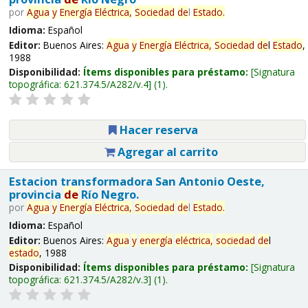
por
Agua
y
Energía
Eléctrica,
Sociedad
de
l
Estado
.
Idioma:
Español
Editor:
Buenos Aires:
Agua
y
Energía
Eléctrica,
Sociedad
de
l
Estado
,
1988
Disponibilidad:
Ítems disponibles para préstamo:
Signatura
topográfica:
621.374.5/A282/v.4
(1).
Hacer reserva
Agregar al carrito
Estacion transformadora San Antonio Oeste,
provincia
de
Río Negro.
por
Agua
y
Energía
Eléctrica,
Sociedad
de
l
Estado
.
Idioma:
Español
Editor:
Buenos Aires:
Agua
y
energía
eléctrica,
sociedad
de
l
estado
, 1988
Disponibilidad:
Ítems disponibles para préstamo:
Signatura
topográfica:
621.374.5/A282/v.3
(1).