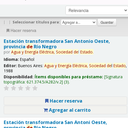
|
|
Seleccionar títulos para:
Hacer reserva
Estación transformadora San Antonio Oeste,
provincia
de
Río Negro
por
Agua
y
Energía
Eléctrica,
Sociedad
de
l
Estado
.
Idioma:
Español
Editor:
Buenos Aires:
Agua
y
Energía
Eléctrica,
Sociedad
de
l
Estado
,
1988
Disponibilidad:
Ítems disponibles para préstamo:
Signatura
topográfica:
621.374.5/A282/v.2
(3).
Hacer reserva
Agregar al carrito
Estación transformadora San Antoni Oeste,
provincia
de
Río Negro