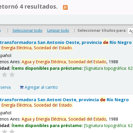
tornó 4 resultados.
|
Seleccionar todo
Limpiar todo
|
Seleccionar títulos para:
o
 transformadora San Antonio Oeste, provincia
de
Río Negro
y
Energía
Eléctrica,
Sociedad
de
l
Estado
.
spañol
enos Aires:
Agua
y
Energía
Eléctrica,
Sociedad
de
l
Estado
, 1988
lidad:
Ítems disponibles para préstamo:
Signatura topográfica:
62
eserva
Agregar al carrito
 transformadora San Antoni Oeste, provincia
de
Río Negro
y
Energía
Eléctrica,
Sociedad
de
l
Estado
.
spañol
enos Aires:
Agua
y
Energía
Eléctrica,
Sociedad
de
l
Estado
, 1988
lidad:
Ítems disponibles para préstamo:
Signatura topográfica:
62