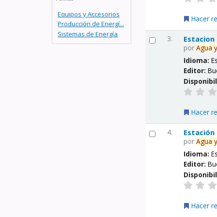
Equipos y Accesorios
Hacer r
Producción de Energí...
Sistemas de Energía
3.
Estacion
por
Agua
Idioma:
E
Editor:
Bu
Disponibi
Hacer r
4.
Estación
por
Agua
Idioma:
E
Editor:
Bu
Disponibi
Hacer r