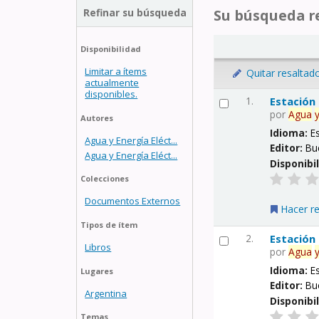
Refinar su búsqueda
Su búsqueda re
Disponibilidad
Limitar a ítems
Quitar resaltad
actualmente
disponibles.
1.
Estación
por
Agua
Autores
Idioma:
E
Agua y Energía Eléct...
Editor:
Bu
Agua y Energía Eléct...
Disponibi
Colecciones
Documentos Externos
Hacer r
Tipos de ítem
2.
Estación
Libros
por
Agua
Idioma:
E
Lugares
Editor:
Bu
Argentina
Disponibi
Temas