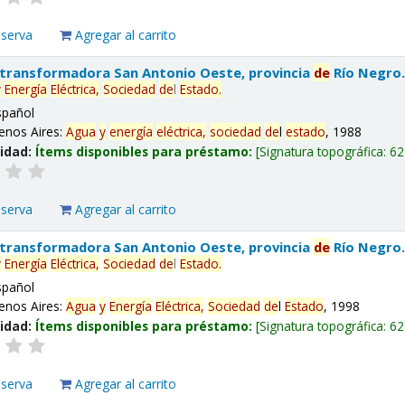
eserva
Agregar al carrito
 transformadora San Antonio Oeste, provincia
de
Río Negro
y
Energía
Eléctrica,
Sociedad
de
l
Estado
.
spañol
enos Aires:
Agua
y
energía
eléctrica,
sociedad
de
l
estado
, 1988
lidad:
Ítems disponibles para préstamo:
Signatura topográfica:
62
eserva
Agregar al carrito
 transformadora San Antonio Oeste, provincia
de
Río Negro
y
Energía
Eléctrica,
Sociedad
de
l
Estado
.
spañol
enos Aires:
Agua
y
Energía
Eléctrica,
Sociedad
de
l
Estado
, 1998
lidad:
Ítems disponibles para préstamo:
Signatura topográfica:
62
eserva
Agregar al carrito