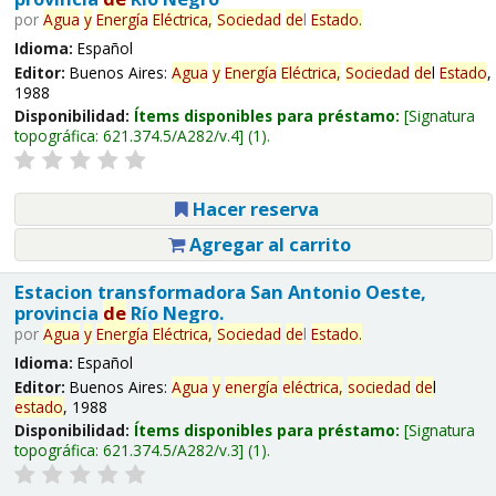
por
Agua
y
Energía
Eléctrica,
Sociedad
de
l
Estado
.
Idioma:
Español
Editor:
Buenos Aires:
Agua
y
Energía
Eléctrica,
Sociedad
de
l
Estado
,
1988
Disponibilidad:
Ítems disponibles para préstamo:
Signatura
topográfica:
621.374.5/A282/v.4
(1).
Hacer reserva
Agregar al carrito
Estacion transformadora San Antonio Oeste,
provincia
de
Río Negro.
por
Agua
y
Energía
Eléctrica,
Sociedad
de
l
Estado
.
Idioma:
Español
Editor:
Buenos Aires:
Agua
y
energía
eléctrica,
sociedad
de
l
estado
, 1988
Disponibilidad:
Ítems disponibles para préstamo:
Signatura
topográfica:
621.374.5/A282/v.3
(1).