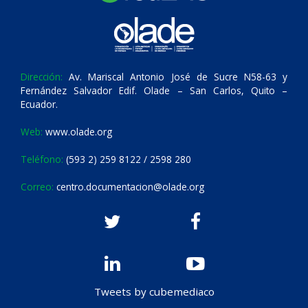
Dirección:
Av. Mariscal Antonio José de Sucre N58-63 y
Fernández Salvador Edif. Olade – San Carlos, Quito –
Ecuador.
Web:
www.olade.org
Teléfono:
(593 2) 259 8122 / 2598 280
Correo:
centro.documentacion@olade.org
Tweets by cubemediaco