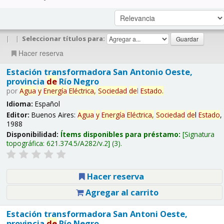
|
|
Seleccionar títulos para:
Hacer reserva
Estación transformadora San Antonio Oeste,
provincia
de
Río Negro
por
Agua
y
Energía
Eléctrica,
Sociedad
de
l
Estado
.
Idioma:
Español
Editor:
Buenos Aires:
Agua
y
Energía
Eléctrica,
Sociedad
de
l
Estado
,
1988
Disponibilidad:
Ítems disponibles para préstamo:
Signatura
topográfica:
621.374.5/A282/v.2
(3).
Hacer reserva
Agregar al carrito
Estación transformadora San Antoni Oeste,
provincia
de
Río Negro