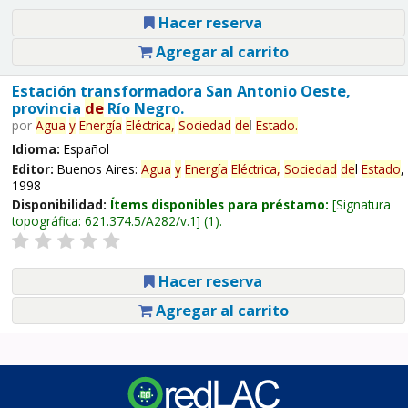
Hacer reserva
Agregar al carrito
Estación transformadora San Antonio Oeste,
provincia
de
Río Negro.
por
Agua
y
Energía
Eléctrica,
Sociedad
de
l
Estado
.
Idioma:
Español
Editor:
Buenos Aires:
Agua
y
Energía
Eléctrica,
Sociedad
de
l
Estado
,
1998
Disponibilidad:
Ítems disponibles para préstamo:
Signatura
topográfica:
621.374.5/A282/v.1
(1).
Hacer reserva
Agregar al carrito