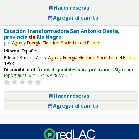
Hacer reserva
Agregar al carrito
Estación transformadora San Antonio Oeste,
provincia
de
Río Negro.
por
Agua
y
Energía
Eléctrica,
Sociedad
de
l
Estado
.
Idioma:
Español
Editor:
Buenos Aires:
Agua
y
Energía
Eléctrica,
Sociedad
de
l
Estado
,
1998
Disponibilidad:
Ítems disponibles para préstamo:
Signatura
topográfica:
621.374.5/A282/v.1
(1).
Hacer reserva
Agregar al carrito