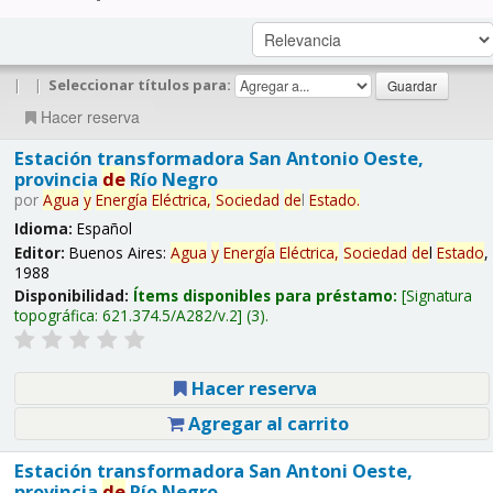
|
|
Seleccionar títulos para:
Hacer reserva
Estación transformadora San Antonio Oeste,
provincia
de
Río Negro
por
Agua
y
Energía
Eléctrica,
Sociedad
de
l
Estado
.
Idioma:
Español
Editor:
Buenos Aires:
Agua
y
Energía
Eléctrica,
Sociedad
de
l
Estado
,
1988
Disponibilidad:
Ítems disponibles para préstamo:
Signatura
topográfica:
621.374.5/A282/v.2
(3).
Hacer reserva
Agregar al carrito
Estación transformadora San Antoni Oeste,
provincia
de
Río Negro