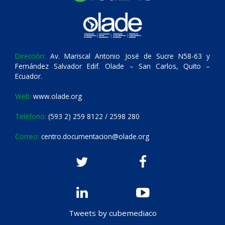
Dirección:
Av. Mariscal Antonio José de Sucre N58-63 y
Fernández Salvador Edif. Olade – San Carlos, Quito –
Ecuador.
Web:
www.olade.org
Teléfono:
(593 2) 259 8122 / 2598 280
Correo:
centro.documentacion@olade.org
Tweets by cubemediaco