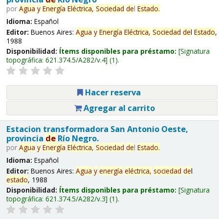
por
Agua
y
Energía
Eléctrica,
Sociedad
de
l
Estado
.
Idioma:
Español
Editor:
Buenos Aires:
Agua
y
Energía
Eléctrica,
Sociedad
de
l
Estado
,
1988
Disponibilidad:
Ítems disponibles para préstamo:
Signatura
topográfica:
621.374.5/A282/v.4
(1).
Hacer reserva
Agregar al carrito
Estacion transformadora San Antonio Oeste,
provincia
de
Río Negro.
por
Agua
y
Energía
Eléctrica,
Sociedad
de
l
Estado
.
Idioma:
Español
Editor:
Buenos Aires:
Agua
y
energía
eléctrica,
sociedad
de
l
estado
, 1988
Disponibilidad:
Ítems disponibles para préstamo:
Signatura
topográfica:
621.374.5/A282/v.3
(1).