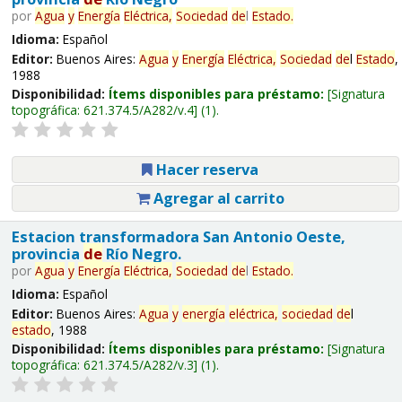
por
Agua
y
Energía
Eléctrica,
Sociedad
de
l
Estado
.
Idioma:
Español
Editor:
Buenos Aires:
Agua
y
Energía
Eléctrica,
Sociedad
de
l
Estado
,
1988
Disponibilidad:
Ítems disponibles para préstamo:
Signatura
topográfica:
621.374.5/A282/v.4
(1).
Hacer reserva
Agregar al carrito
Estacion transformadora San Antonio Oeste,
provincia
de
Río Negro.
por
Agua
y
Energía
Eléctrica,
Sociedad
de
l
Estado
.
Idioma:
Español
Editor:
Buenos Aires:
Agua
y
energía
eléctrica,
sociedad
de
l
estado
, 1988
Disponibilidad:
Ítems disponibles para préstamo:
Signatura
topográfica:
621.374.5/A282/v.3
(1).