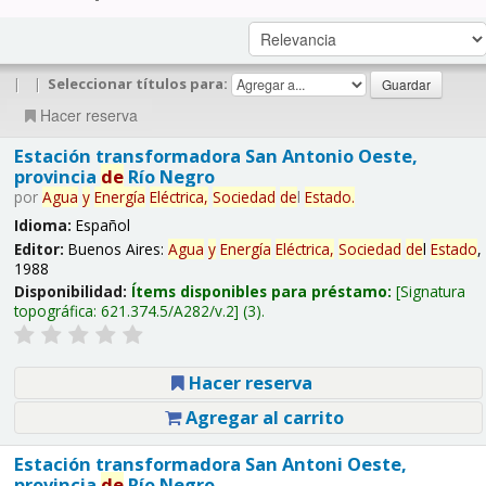
|
|
Seleccionar títulos para:
Hacer reserva
Estación transformadora San Antonio Oeste,
provincia
de
Río Negro
por
Agua
y
Energía
Eléctrica,
Sociedad
de
l
Estado
.
Idioma:
Español
Editor:
Buenos Aires:
Agua
y
Energía
Eléctrica,
Sociedad
de
l
Estado
,
1988
Disponibilidad:
Ítems disponibles para préstamo:
Signatura
topográfica:
621.374.5/A282/v.2
(3).
Hacer reserva
Agregar al carrito
Estación transformadora San Antoni Oeste,
provincia
de
Río Negro