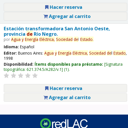
Hacer reserva
Agregar al carrito
Estación transformadora San Antonio Oeste,
provincia
de
Río Negro.
por
Agua
y
Energía
Eléctrica,
Sociedad
de
l
Estado
.
Idioma:
Español
Editor:
Buenos Aires:
Agua
y
Energía
Eléctrica,
Sociedad
de
l
Estado
,
1998
Disponibilidad:
Ítems disponibles para préstamo:
Signatura
topográfica:
621.374.5/A282/v.1
(1).
Hacer reserva
Agregar al carrito