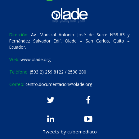
Dirección:
Av. Mariscal Antonio José de Sucre N58-63 y
Fernández Salvador Edif. Olade – San Carlos, Quito –
Ecuador.
Web:
www.olade.org
Teléfono:
(593 2) 259 8122 / 2598 280
Correo:
centro.documentacion@olade.org
Tweets by cubemediaco