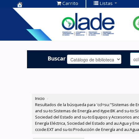
Carrito
Listas
Centro de
Documentación
OLADE -
Buscar
Inicio
›
Resultados de la búsqueda para 'ccl=su:"Sistemas de E
and su-to:Sistemas de Energía and itype:BK and su-to:Si
Sociedad del Estado and su-to:Equipos y Accesorios and
Energía Eléctrica, Sociedad del Estado and au:Agua y En
ccode:EXT and su-to:Producción de Energía and au:Agua y