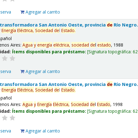
eserva
Agregar al carrito
 transformadora San Antonio Oeste, provincia
de
Río Negro
y
Energía
Eléctrica,
Sociedad
de
l
Estado
.
spañol
enos Aires:
Agua
y
energía
eléctrica,
sociedad
de
l
estado
, 1988
lidad:
Ítems disponibles para préstamo:
Signatura topográfica:
62
eserva
Agregar al carrito
 transformadora San Antonio Oeste, provincia
de
Río Negro
y
Energía
Eléctrica,
Sociedad
de
l
Estado
.
spañol
enos Aires:
Agua
y
Energía
Eléctrica,
Sociedad
de
l
Estado
, 1998
lidad:
Ítems disponibles para préstamo:
Signatura topográfica:
62
eserva
Agregar al carrito