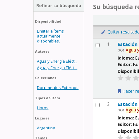
Refinar su búsqueda
Su búsqueda re
Disponibilidad
Limitar a ítems
Quitar resaltad
actualmente
disponibles.
1.
Estación
por
Agua
Autores
Idioma:
E
Agua y Energía Eléct...
Editor:
Bu
Agua y Energía Eléct...
Disponibi
Colecciones
Documentos Externos
Hacer r
Tipos de ítem
2.
Estación
Libros
por
Agua
Idioma:
E
Lugares
Editor:
Bu
Argentina
Disponibi
Temas