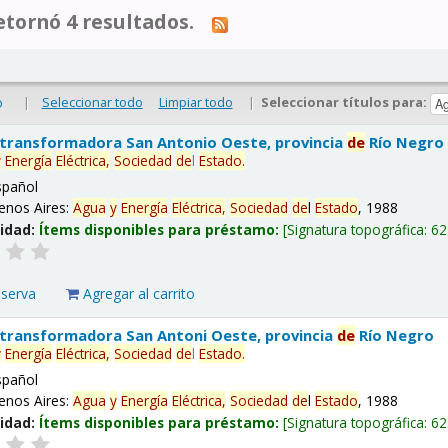
tornó 4 resultados.
|
Seleccionar todo
Limpiar todo
|
Seleccionar títulos para:
o
 transformadora San Antonio Oeste, provincia
de
Río Negro
y
Energía
Eléctrica,
Sociedad
de
l
Estado
.
spañol
enos Aires:
Agua
y
Energía
Eléctrica,
Sociedad
de
l
Estado
, 1988
lidad:
Ítems disponibles para préstamo:
Signatura topográfica:
62
eserva
Agregar al carrito
 transformadora San Antoni Oeste, provincia
de
Río Negro
y
Energía
Eléctrica,
Sociedad
de
l
Estado
.
spañol
enos Aires:
Agua
y
Energía
Eléctrica,
Sociedad
de
l
Estado
, 1988
lidad:
Ítems disponibles para préstamo:
Signatura topográfica:
62