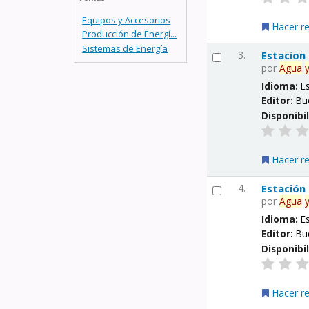
Equipos y Accesorios
Hacer r
Producción de Energí...
Sistemas de Energía
3.
Estacion
por
Agua
Idioma:
E
Editor:
Bu
Disponibi
Hacer r
4.
Estación
por
Agua
Idioma:
E
Editor:
Bu
Disponibi
Hacer r