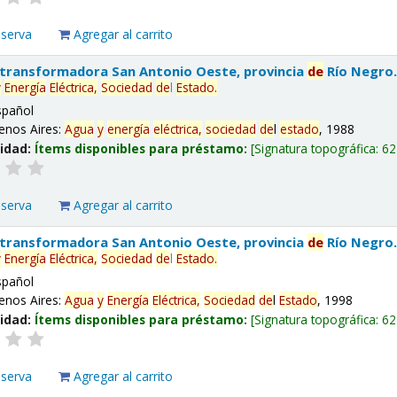
eserva
Agregar al carrito
 transformadora San Antonio Oeste, provincia
de
Río Negro
y
Energía
Eléctrica,
Sociedad
de
l
Estado
.
spañol
enos Aires:
Agua
y
energía
eléctrica,
sociedad
de
l
estado
, 1988
lidad:
Ítems disponibles para préstamo:
Signatura topográfica:
62
eserva
Agregar al carrito
 transformadora San Antonio Oeste, provincia
de
Río Negro
y
Energía
Eléctrica,
Sociedad
de
l
Estado
.
spañol
enos Aires:
Agua
y
Energía
Eléctrica,
Sociedad
de
l
Estado
, 1998
lidad:
Ítems disponibles para préstamo:
Signatura topográfica:
62
eserva
Agregar al carrito