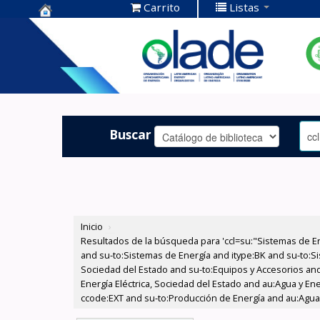
Carrito
Listas
Centro de
Documentación
OLADE -
Buscar
Inicio
›
Resultados de la búsqueda para 'ccl=su:"Sistemas de E
and su-to:Sistemas de Energía and itype:BK and su-to:Si
Sociedad del Estado and su-to:Equipos y Accesorios and
Energía Eléctrica, Sociedad del Estado and au:Agua y En
ccode:EXT and su-to:Producción de Energía and au:Agua y