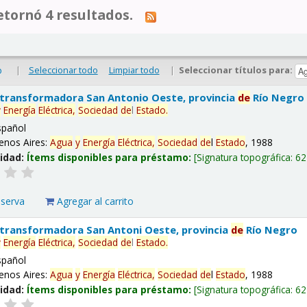
tornó 4 resultados.
|
Seleccionar todo
Limpiar todo
|
Seleccionar títulos para:
o
 transformadora San Antonio Oeste, provincia
de
Río Negro
y
Energía
Eléctrica,
Sociedad
de
l
Estado
.
spañol
enos Aires:
Agua
y
Energía
Eléctrica,
Sociedad
de
l
Estado
, 1988
lidad:
Ítems disponibles para préstamo:
Signatura topográfica:
62
eserva
Agregar al carrito
 transformadora San Antoni Oeste, provincia
de
Río Negro
y
Energía
Eléctrica,
Sociedad
de
l
Estado
.
spañol
enos Aires:
Agua
y
Energía
Eléctrica,
Sociedad
de
l
Estado
, 1988
lidad:
Ítems disponibles para préstamo:
Signatura topográfica:
62