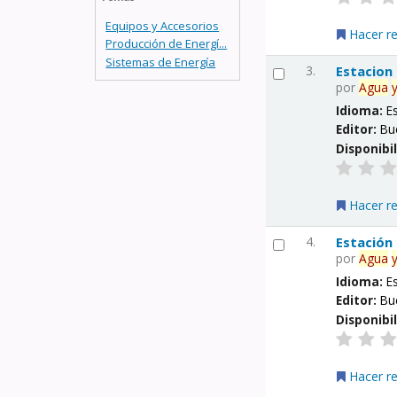
Equipos y Accesorios
Hacer r
Producción de Energí...
Sistemas de Energía
3.
Estacion
por
Agua
Idioma:
E
Editor:
Bu
Disponibi
Hacer r
4.
Estación
por
Agua
Idioma:
E
Editor:
Bu
Disponibi
Hacer r