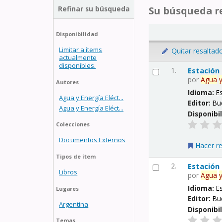
Refinar su búsqueda
Su búsqueda re
Disponibilidad
Limitar a ítems
Quitar resaltad
actualmente
disponibles.
1.
Estación
por
Agua
Autores
Idioma:
E
Agua y Energía Eléct...
Editor:
Bu
Agua y Energía Eléct...
Disponibi
Colecciones
Documentos Externos
Hacer r
Tipos de ítem
2.
Estación
Libros
por
Agua
Idioma:
E
Lugares
Editor:
Bu
Argentina
Disponibi
Temas