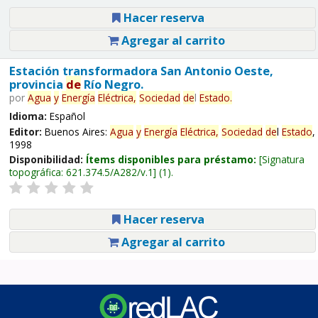
Hacer reserva
Agregar al carrito
Estación transformadora San Antonio Oeste,
provincia
de
Río Negro.
por
Agua
y
Energía
Eléctrica,
Sociedad
de
l
Estado
.
Idioma:
Español
Editor:
Buenos Aires:
Agua
y
Energía
Eléctrica,
Sociedad
de
l
Estado
,
1998
Disponibilidad:
Ítems disponibles para préstamo:
Signatura
topográfica:
621.374.5/A282/v.1
(1).
Hacer reserva
Agregar al carrito