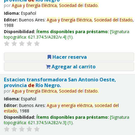
por
Agua
y
Energía
Eléctrica,
Sociedad
de
l
Estado
.
Idioma:
Español
Editor:
Buenos Aires:
Agua
y
Energía
Eléctrica,
Sociedad
de
l
Estado
,
1988
Disponibilidad:
Ítems disponibles para préstamo:
Signatura
topográfica:
621.374.5/A282/v.4
(1).
Hacer reserva
Agregar al carrito
Estacion transformadora San Antonio Oeste,
provincia
de
Río Negro.
por
Agua
y
Energía
Eléctrica,
Sociedad
de
l
Estado
.
Idioma:
Español
Editor:
Buenos Aires:
Agua
y
energía
eléctrica,
sociedad
de
l
estado
, 1988
Disponibilidad:
Ítems disponibles para préstamo:
Signatura
topográfica:
621.374.5/A282/v.3
(1).