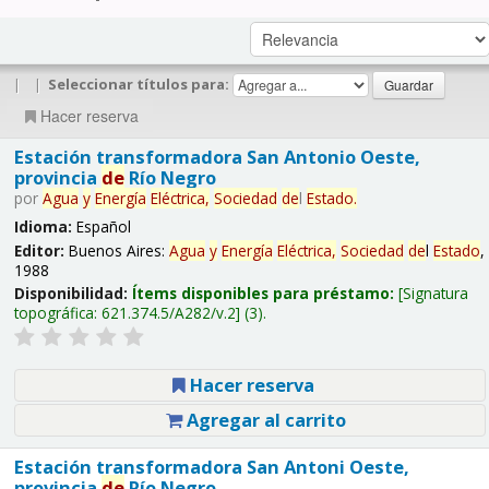
|
|
Seleccionar títulos para:
Hacer reserva
Estación transformadora San Antonio Oeste,
provincia
de
Río Negro
por
Agua
y
Energía
Eléctrica,
Sociedad
de
l
Estado
.
Idioma:
Español
Editor:
Buenos Aires:
Agua
y
Energía
Eléctrica,
Sociedad
de
l
Estado
,
1988
Disponibilidad:
Ítems disponibles para préstamo:
Signatura
topográfica:
621.374.5/A282/v.2
(3).
Hacer reserva
Agregar al carrito
Estación transformadora San Antoni Oeste,
provincia
de
Río Negro