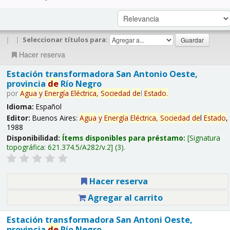
|
|
Seleccionar títulos para:
Hacer reserva
Estación transformadora San Antonio Oeste,
provincia
de
Río Negro
por
Agua
y
Energía
Eléctrica,
Sociedad
de
l
Estado
.
Idioma:
Español
Editor:
Buenos Aires:
Agua
y
Energía
Eléctrica,
Sociedad
de
l
Estado
,
1988
Disponibilidad:
Ítems disponibles para préstamo:
Signatura
topográfica:
621.374.5/A282/v.2
(3).
Hacer reserva
Agregar al carrito
Estación transformadora San Antoni Oeste,
provincia
de
Río Negro