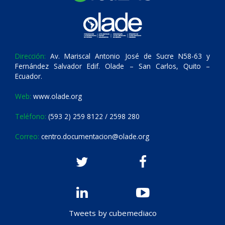
Dirección:
Av. Mariscal Antonio José de Sucre N58-63 y
Fernández Salvador Edif. Olade – San Carlos, Quito –
Ecuador.
Web:
www.olade.org
Teléfono:
(593 2) 259 8122 / 2598 280
Correo:
centro.documentacion@olade.org
Tweets by cubemediaco