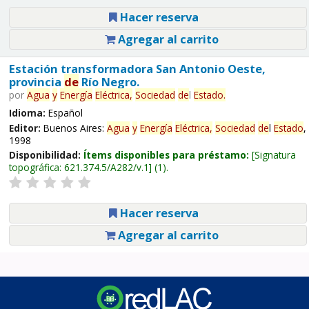
Hacer reserva
Agregar al carrito
Estación transformadora San Antonio Oeste,
provincia
de
Río Negro.
por
Agua
y
Energía
Eléctrica,
Sociedad
de
l
Estado
.
Idioma:
Español
Editor:
Buenos Aires:
Agua
y
Energía
Eléctrica,
Sociedad
de
l
Estado
,
1998
Disponibilidad:
Ítems disponibles para préstamo:
Signatura
topográfica:
621.374.5/A282/v.1
(1).
Hacer reserva
Agregar al carrito