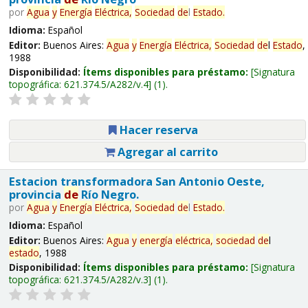
por
Agua
y
Energía
Eléctrica,
Sociedad
de
l
Estado
.
Idioma:
Español
Editor:
Buenos Aires:
Agua
y
Energía
Eléctrica,
Sociedad
de
l
Estado
,
1988
Disponibilidad:
Ítems disponibles para préstamo:
Signatura
topográfica:
621.374.5/A282/v.4
(1).
Hacer reserva
Agregar al carrito
Estacion transformadora San Antonio Oeste,
provincia
de
Río Negro.
por
Agua
y
Energía
Eléctrica,
Sociedad
de
l
Estado
.
Idioma:
Español
Editor:
Buenos Aires:
Agua
y
energía
eléctrica,
sociedad
de
l
estado
, 1988
Disponibilidad:
Ítems disponibles para préstamo:
Signatura
topográfica:
621.374.5/A282/v.3
(1).