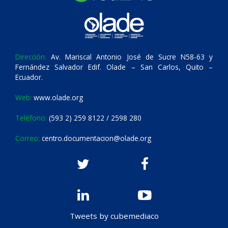
Dirección:
Av. Mariscal Antonio José de Sucre N58-63 y
Fernández Salvador Edif. Olade – San Carlos, Quito –
Ecuador.
Web:
www.olade.org
Teléfono:
(593 2) 259 8122 / 2598 280
Correo:
centro.documentacion@olade.org
Tweets by cubemediaco