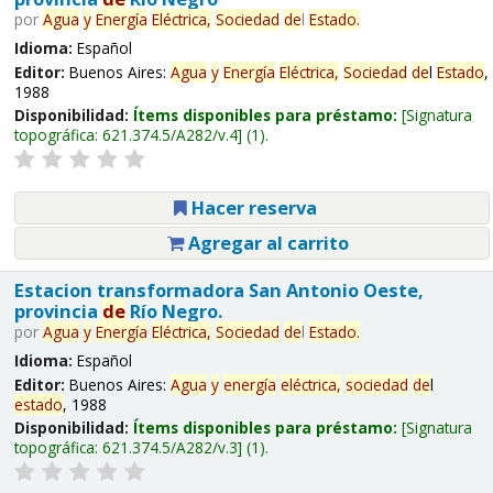
por
Agua
y
Energía
Eléctrica,
Sociedad
de
l
Estado
.
Idioma:
Español
Editor:
Buenos Aires:
Agua
y
Energía
Eléctrica,
Sociedad
de
l
Estado
,
1988
Disponibilidad:
Ítems disponibles para préstamo:
Signatura
topográfica:
621.374.5/A282/v.4
(1).
Hacer reserva
Agregar al carrito
Estacion transformadora San Antonio Oeste,
provincia
de
Río Negro.
por
Agua
y
Energía
Eléctrica,
Sociedad
de
l
Estado
.
Idioma:
Español
Editor:
Buenos Aires:
Agua
y
energía
eléctrica,
sociedad
de
l
estado
, 1988
Disponibilidad:
Ítems disponibles para préstamo:
Signatura
topográfica:
621.374.5/A282/v.3
(1).