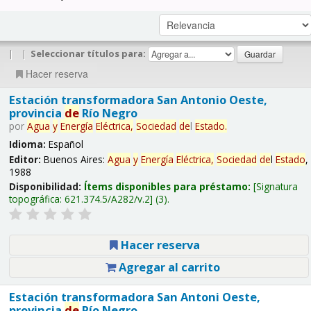
|
|
Seleccionar títulos para:
Hacer reserva
Estación transformadora San Antonio Oeste,
provincia
de
Río Negro
por
Agua
y
Energía
Eléctrica,
Sociedad
de
l
Estado
.
Idioma:
Español
Editor:
Buenos Aires:
Agua
y
Energía
Eléctrica,
Sociedad
de
l
Estado
,
1988
Disponibilidad:
Ítems disponibles para préstamo:
Signatura
topográfica:
621.374.5/A282/v.2
(3).
Hacer reserva
Agregar al carrito
Estación transformadora San Antoni Oeste,
provincia
de
Río Negro