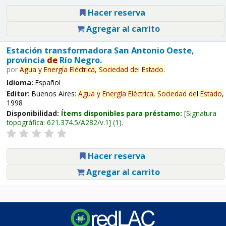
Hacer reserva
Agregar al carrito
Estación transformadora San Antonio Oeste,
provincia
de
Río Negro.
por
Agua
y
Energía
Eléctrica,
Sociedad
de
l
Estado
.
Idioma:
Español
Editor:
Buenos Aires:
Agua
y
Energía
Eléctrica,
Sociedad
de
l
Estado
,
1998
Disponibilidad:
Ítems disponibles para préstamo:
Signatura
topográfica:
621.374.5/A282/v.1
(1).
Hacer reserva
Agregar al carrito