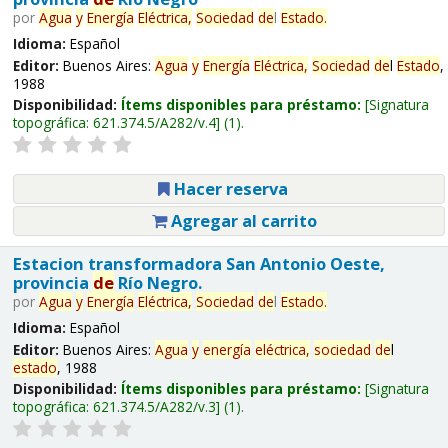
por
Agua
y
Energía
Eléctrica,
Sociedad
de
l
Estado
.
Idioma:
Español
Editor:
Buenos Aires:
Agua
y
Energía
Eléctrica,
Sociedad
de
l
Estado
,
1988
Disponibilidad:
Ítems disponibles para préstamo:
Signatura
topográfica:
621.374.5/A282/v.4
(1).
Hacer reserva
Agregar al carrito
Estacion transformadora San Antonio Oeste,
provincia
de
Río Negro.
por
Agua
y
Energía
Eléctrica,
Sociedad
de
l
Estado
.
Idioma:
Español
Editor:
Buenos Aires:
Agua
y
energía
eléctrica,
sociedad
de
l
estado
, 1988
Disponibilidad:
Ítems disponibles para préstamo:
Signatura
topográfica:
621.374.5/A282/v.3
(1).