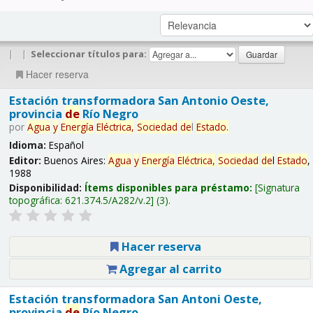
|
|
Seleccionar títulos para:
Hacer reserva
Estación transformadora San Antonio Oeste,
provincia
de
Río Negro
por
Agua
y
Energía
Eléctrica,
Sociedad
de
l
Estado
.
Idioma:
Español
Editor:
Buenos Aires:
Agua
y
Energía
Eléctrica,
Sociedad
de
l
Estado
,
1988
Disponibilidad:
Ítems disponibles para préstamo:
Signatura
topográfica:
621.374.5/A282/v.2
(3).
Hacer reserva
Agregar al carrito
Estación transformadora San Antoni Oeste,
provincia
de
Río Negro