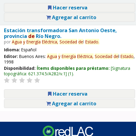
Hacer reserva
Agregar al carrito
Estación transformadora San Antonio Oeste,
provincia
de
Río Negro.
por
Agua
y
Energía
Eléctrica,
Sociedad
de
l
Estado
.
Idioma:
Español
Editor:
Buenos Aires:
Agua
y
Energía
Eléctrica,
Sociedad
de
l
Estado
,
1998
Disponibilidad:
Ítems disponibles para préstamo:
Signatura
topográfica:
621.374.5/A282/v.1
(1).
Hacer reserva
Agregar al carrito