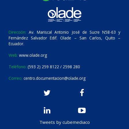
Dirección:
Av. Mariscal Antonio José de Sucre N58-63 y
Fernández Salvador Edif. Olade – San Carlos, Quito –
Ecuador.
Web:
www.olade.org
Teléfono:
(593 2) 259 8122 / 2598 280
Correo:
centro.documentacion@olade.org
Tweets by cubemediaco