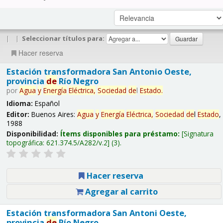
|
|
Seleccionar títulos para:
Hacer reserva
Estación transformadora San Antonio Oeste,
provincia
de
Río Negro
por
Agua
y
Energía
Eléctrica,
Sociedad
de
l
Estado
.
Idioma:
Español
Editor:
Buenos Aires:
Agua
y
Energía
Eléctrica,
Sociedad
de
l
Estado
,
1988
Disponibilidad:
Ítems disponibles para préstamo:
Signatura
topográfica:
621.374.5/A282/v.2
(3).
Hacer reserva
Agregar al carrito
Estación transformadora San Antoni Oeste,
provincia
de
Río Negro