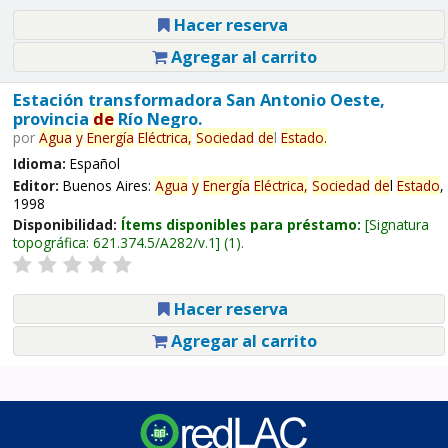
Hacer reserva
Agregar al carrito
Estación transformadora San Antonio Oeste,
provincia
de
Río Negro.
por
Agua
y
Energía
Eléctrica,
Sociedad
de
l
Estado
.
Idioma:
Español
Editor:
Buenos Aires:
Agua
y
Energía
Eléctrica,
Sociedad
de
l
Estado
,
1998
Disponibilidad:
Ítems disponibles para préstamo:
Signatura
topográfica:
621.374.5/A282/v.1
(1).
Hacer reserva
Agregar al carrito