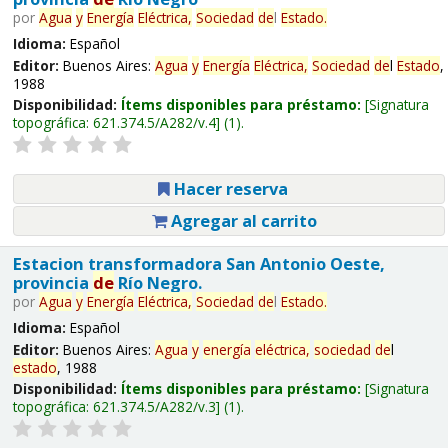
por
Agua
y
Energía
Eléctrica,
Sociedad
de
l
Estado
.
Idioma:
Español
Editor:
Buenos Aires:
Agua
y
Energía
Eléctrica,
Sociedad
de
l
Estado
,
1988
Disponibilidad:
Ítems disponibles para préstamo:
Signatura
topográfica:
621.374.5/A282/v.4
(1).
Hacer reserva
Agregar al carrito
Estacion transformadora San Antonio Oeste,
provincia
de
Río Negro.
por
Agua
y
Energía
Eléctrica,
Sociedad
de
l
Estado
.
Idioma:
Español
Editor:
Buenos Aires:
Agua
y
energía
eléctrica,
sociedad
de
l
estado
, 1988
Disponibilidad:
Ítems disponibles para préstamo:
Signatura
topográfica:
621.374.5/A282/v.3
(1).