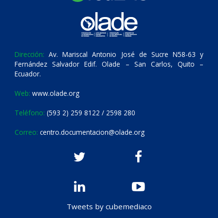
Dirección:
Av. Mariscal Antonio José de Sucre N58-63 y
Fernández Salvador Edif. Olade – San Carlos, Quito –
Ecuador.
Web:
www.olade.org
Teléfono:
(593 2) 259 8122 / 2598 280
Correo:
centro.documentacion@olade.org
Tweets by cubemediaco