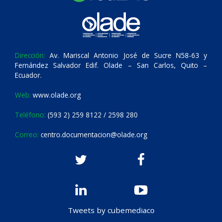
Dirección:
Av. Mariscal Antonio José de Sucre N58-63 y
Fernández Salvador Edif. Olade – San Carlos, Quito –
Ecuador.
Web:
www.olade.org
Teléfono:
(593 2) 259 8122 / 2598 280
Correo:
centro.documentacion@olade.org
Tweets by cubemediaco