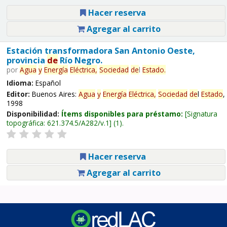
Hacer reserva
Agregar al carrito
Estación transformadora San Antonio Oeste,
provincia
de
Río Negro.
por
Agua
y
Energía
Eléctrica,
Sociedad
de
l
Estado
.
Idioma:
Español
Editor:
Buenos Aires:
Agua
y
Energía
Eléctrica,
Sociedad
de
l
Estado
,
1998
Disponibilidad:
Ítems disponibles para préstamo:
Signatura
topográfica:
621.374.5/A282/v.1
(1).
Hacer reserva
Agregar al carrito