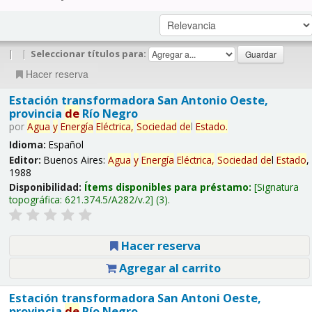
|
|
Seleccionar títulos para:
Hacer reserva
Estación transformadora San Antonio Oeste,
provincia
de
Río Negro
por
Agua
y
Energía
Eléctrica,
Sociedad
de
l
Estado
.
Idioma:
Español
Editor:
Buenos Aires:
Agua
y
Energía
Eléctrica,
Sociedad
de
l
Estado
,
1988
Disponibilidad:
Ítems disponibles para préstamo:
Signatura
topográfica:
621.374.5/A282/v.2
(3).
Hacer reserva
Agregar al carrito
Estación transformadora San Antoni Oeste,
provincia
de
Río Negro