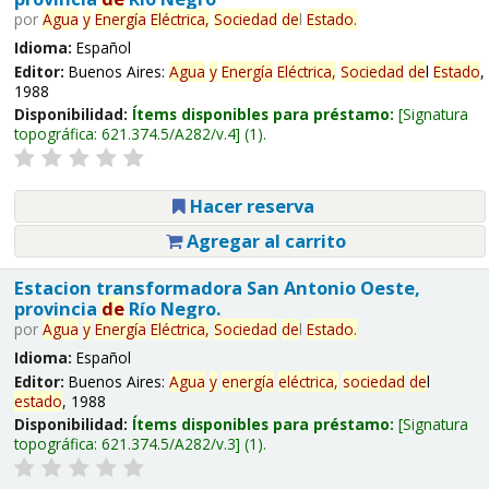
por
Agua
y
Energía
Eléctrica,
Sociedad
de
l
Estado
.
Idioma:
Español
Editor:
Buenos Aires:
Agua
y
Energía
Eléctrica,
Sociedad
de
l
Estado
,
1988
Disponibilidad:
Ítems disponibles para préstamo:
Signatura
topográfica:
621.374.5/A282/v.4
(1).
Hacer reserva
Agregar al carrito
Estacion transformadora San Antonio Oeste,
provincia
de
Río Negro.
por
Agua
y
Energía
Eléctrica,
Sociedad
de
l
Estado
.
Idioma:
Español
Editor:
Buenos Aires:
Agua
y
energía
eléctrica,
sociedad
de
l
estado
, 1988
Disponibilidad:
Ítems disponibles para préstamo:
Signatura
topográfica:
621.374.5/A282/v.3
(1).