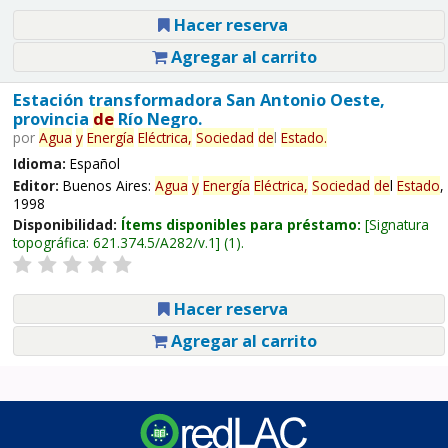
Hacer reserva
Agregar al carrito
Estación transformadora San Antonio Oeste,
provincia
de
Río Negro.
por
Agua
y
Energía
Eléctrica,
Sociedad
de
l
Estado
.
Idioma:
Español
Editor:
Buenos Aires:
Agua
y
Energía
Eléctrica,
Sociedad
de
l
Estado
,
1998
Disponibilidad:
Ítems disponibles para préstamo:
Signatura
topográfica:
621.374.5/A282/v.1
(1).
Hacer reserva
Agregar al carrito