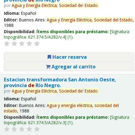
por
Agua
y
Energía
Eléctrica,
Sociedad
de
l
Estado
.
Idioma:
Español
Editor:
Buenos Aires:
Agua
y
Energía
Eléctrica,
Sociedad
de
l
Estado
,
1988
Disponibilidad:
Ítems disponibles para préstamo:
Signatura
topográfica:
621.374.5/A282/v.4
(1).
Hacer reserva
Agregar al carrito
Estacion transformadora San Antonio Oeste,
provincia
de
Río Negro.
por
Agua
y
Energía
Eléctrica,
Sociedad
de
l
Estado
.
Idioma:
Español
Editor:
Buenos Aires:
Agua
y
energía
eléctrica,
sociedad
de
l
estado
, 1988
Disponibilidad:
Ítems disponibles para préstamo:
Signatura
topográfica:
621.374.5/A282/v.3
(1).