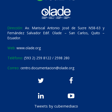
Dirección:
Av. Mariscal Antonio José de Sucre N58-63 y
Fernández Salvador Edif. Olade – San Carlos, Quito –
Ecuador.
Web:
www.olade.org
Teléfono:
(593 2) 259 8122 / 2598 280
Correo:
centro.documentacion@olade.org
Tweets by cubemediaco