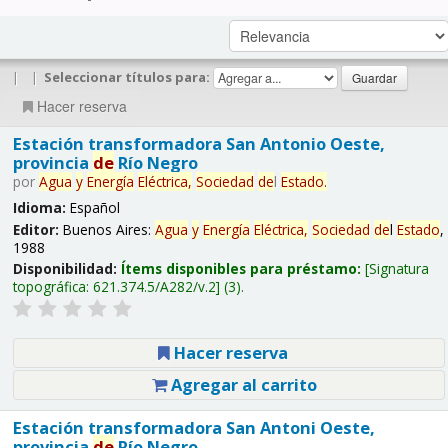
|
|
Seleccionar títulos para:
Hacer reserva
Estación transformadora San Antonio Oeste,
provincia
de
Río Negro
por
Agua
y
Energía
Eléctrica,
Sociedad
de
l
Estado
.
Idioma:
Español
Editor:
Buenos Aires:
Agua
y
Energía
Eléctrica,
Sociedad
de
l
Estado
,
1988
Disponibilidad:
Ítems disponibles para préstamo:
Signatura
topográfica:
621.374.5/A282/v.2
(3).
Hacer reserva
Agregar al carrito
Estación transformadora San Antoni Oeste,
provincia
de
Río Negro