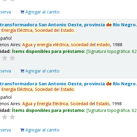
eserva
Agregar al carrito
 transformadora San Antonio Oeste, provincia
de
Río Negro
y
Energía
Eléctrica,
Sociedad
de
l
Estado
.
spañol
enos Aires:
Agua
y
energía
eléctrica,
sociedad
de
l
estado
, 1988
lidad:
Ítems disponibles para préstamo:
Signatura topográfica:
62
eserva
Agregar al carrito
 transformadora San Antonio Oeste, provincia
de
Río Negro
y
Energía
Eléctrica,
Sociedad
de
l
Estado
.
spañol
enos Aires:
Agua
y
Energía
Eléctrica,
Sociedad
de
l
Estado
, 1998
lidad:
Ítems disponibles para préstamo:
Signatura topográfica:
62
eserva
Agregar al carrito