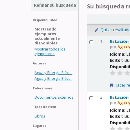
Refinar su búsqueda
Su búsqueda re
Disponibilidad
Mostrando
Quitar resaltad
ejemplares
actualmente
1.
Estación
disponibles
por
Agua
Mostrar todos los
ejemplares
Idioma:
E
Editor:
Bu
Autores
Disponibi
Agua y Energía Eléct...
Agua y Energía Eléct...
Hacer r
Colecciones
2.
Estación
Documentos Externos
por
Agua
Tipos de ítem
Idioma:
E
Libros
Editor:
Bu
Disponibi
Lugares