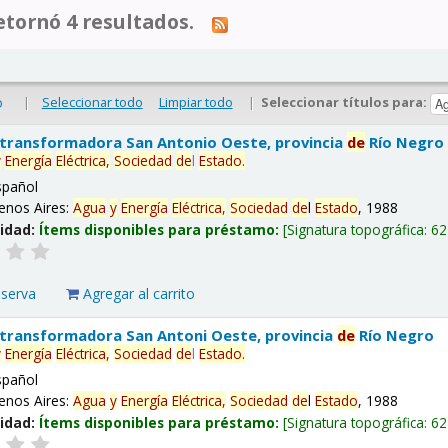
tornó 4 resultados.
|
Seleccionar todo
Limpiar todo
|
Seleccionar títulos para:
o
 transformadora San Antonio Oeste, provincia
de
Río Negro
y
Energía
Eléctrica,
Sociedad
de
l
Estado
.
spañol
enos Aires:
Agua
y
Energía
Eléctrica,
Sociedad
de
l
Estado
, 1988
lidad:
Ítems disponibles para préstamo:
Signatura topográfica:
62
eserva
Agregar al carrito
 transformadora San Antoni Oeste, provincia
de
Río Negro
y
Energía
Eléctrica,
Sociedad
de
l
Estado
.
spañol
enos Aires:
Agua
y
Energía
Eléctrica,
Sociedad
de
l
Estado
, 1988
lidad:
Ítems disponibles para préstamo:
Signatura topográfica:
62