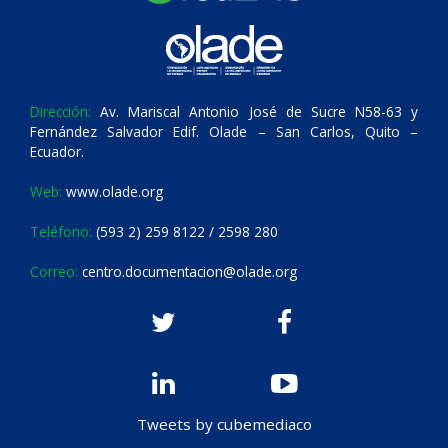
Dirección:
Av. Mariscal Antonio José de Sucre N58-63 y
Fernández Salvador Edif. Olade – San Carlos, Quito –
Ecuador.
Web:
www.olade.org
Teléfono:
(593 2) 259 8122 / 2598 280
Correo:
centro.documentacion@olade.org
Tweets by cubemediaco