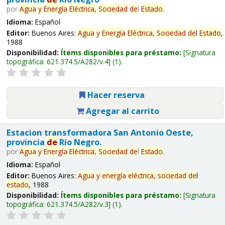
por
Agua
y
Energía
Eléctrica,
Sociedad
de
l
Estado
.
Idioma:
Español
Editor:
Buenos Aires:
Agua
y
Energía
Eléctrica,
Sociedad
de
l
Estado
,
1988
Disponibilidad:
Ítems disponibles para préstamo:
Signatura
topográfica:
621.374.5/A282/v.4
(1).
Hacer reserva
Agregar al carrito
Estacion transformadora San Antonio Oeste,
provincia
de
Río Negro.
por
Agua
y
Energía
Eléctrica,
Sociedad
de
l
Estado
.
Idioma:
Español
Editor:
Buenos Aires:
Agua
y
energía
eléctrica,
sociedad
de
l
estado
, 1988
Disponibilidad:
Ítems disponibles para préstamo:
Signatura
topográfica:
621.374.5/A282/v.3
(1).