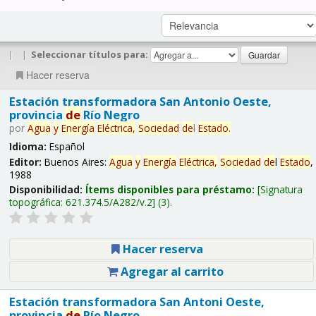
|
|
Seleccionar títulos para:
Hacer reserva
Estación transformadora San Antonio Oeste,
provincia
de
Río Negro
por
Agua
y
Energía
Eléctrica,
Sociedad
de
l
Estado
.
Idioma:
Español
Editor:
Buenos Aires:
Agua
y
Energía
Eléctrica,
Sociedad
de
l
Estado
,
1988
Disponibilidad:
Ítems disponibles para préstamo:
Signatura
topográfica:
621.374.5/A282/v.2
(3).
Hacer reserva
Agregar al carrito
Estación transformadora San Antoni Oeste,
provincia
de
Río Negro