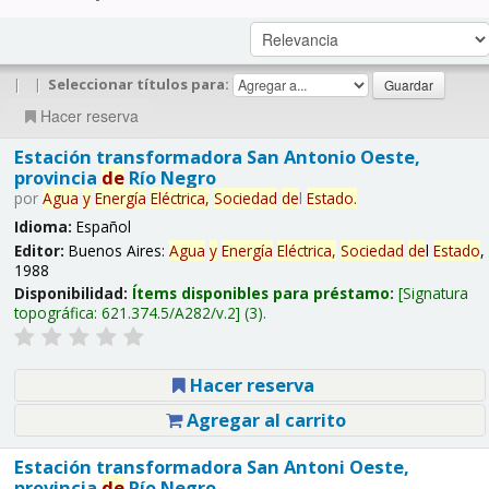
|
|
Seleccionar títulos para:
Hacer reserva
Estación transformadora San Antonio Oeste,
provincia
de
Río Negro
por
Agua
y
Energía
Eléctrica,
Sociedad
de
l
Estado
.
Idioma:
Español
Editor:
Buenos Aires:
Agua
y
Energía
Eléctrica,
Sociedad
de
l
Estado
,
1988
Disponibilidad:
Ítems disponibles para préstamo:
Signatura
topográfica:
621.374.5/A282/v.2
(3).
Hacer reserva
Agregar al carrito
Estación transformadora San Antoni Oeste,
provincia
de
Río Negro