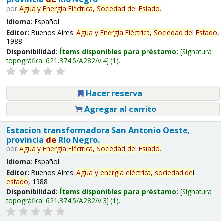
por
Agua
y
Energía
Eléctrica,
Sociedad
de
l
Estado
.
Idioma:
Español
Editor:
Buenos Aires:
Agua
y
Energía
Eléctrica,
Sociedad
de
l
Estado
,
1988
Disponibilidad:
Ítems disponibles para préstamo:
Signatura
topográfica:
621.374.5/A282/v.4
(1).
Hacer reserva
Agregar al carrito
Estacion transformadora San Antonio Oeste,
provincia
de
Río Negro.
por
Agua
y
Energía
Eléctrica,
Sociedad
de
l
Estado
.
Idioma:
Español
Editor:
Buenos Aires:
Agua
y
energía
eléctrica,
sociedad
de
l
estado
, 1988
Disponibilidad:
Ítems disponibles para préstamo:
Signatura
topográfica:
621.374.5/A282/v.3
(1).