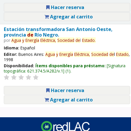
Hacer reserva
Agregar al carrito
Estación transformadora San Antonio Oeste,
provincia
de
Río Negro.
por
Agua
y
Energía
Eléctrica,
Sociedad
de
l
Estado
.
Idioma:
Español
Editor:
Buenos Aires:
Agua
y
Energía
Eléctrica,
Sociedad
de
l
Estado
,
1998
Disponibilidad:
Ítems disponibles para préstamo:
Signatura
topográfica:
621.374.5/A282/v.1
(1).
Hacer reserva
Agregar al carrito