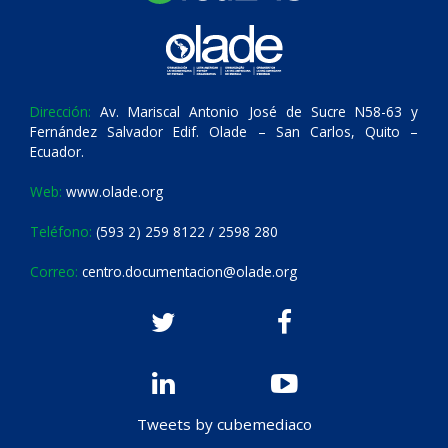
Dirección:
Av. Mariscal Antonio José de Sucre N58-63 y
Fernández Salvador Edif. Olade – San Carlos, Quito –
Ecuador.
Web:
www.olade.org
Teléfono:
(593 2) 259 8122 / 2598 280
Correo:
centro.documentacion@olade.org
Tweets by cubemediaco