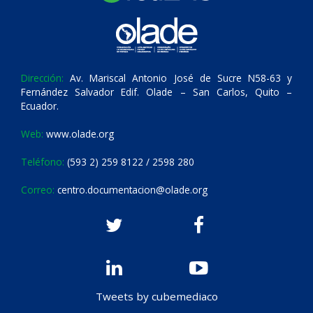
Dirección:
Av. Mariscal Antonio José de Sucre N58-63 y
Fernández Salvador Edif. Olade – San Carlos, Quito –
Ecuador.
Web:
www.olade.org
Teléfono:
(593 2) 259 8122 / 2598 280
Correo:
centro.documentacion@olade.org
Tweets by cubemediaco