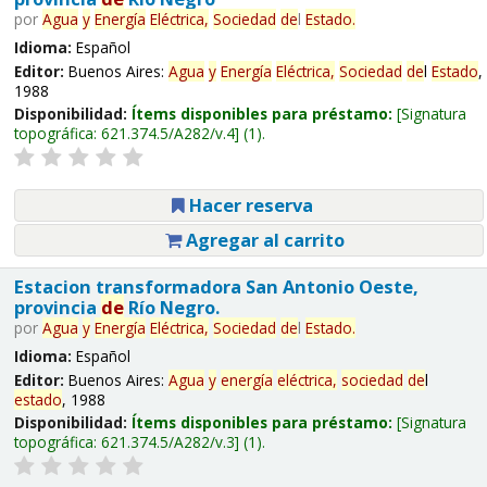
por
Agua
y
Energía
Eléctrica,
Sociedad
de
l
Estado
.
Idioma:
Español
Editor:
Buenos Aires:
Agua
y
Energía
Eléctrica,
Sociedad
de
l
Estado
,
1988
Disponibilidad:
Ítems disponibles para préstamo:
Signatura
topográfica:
621.374.5/A282/v.4
(1).
Hacer reserva
Agregar al carrito
Estacion transformadora San Antonio Oeste,
provincia
de
Río Negro.
por
Agua
y
Energía
Eléctrica,
Sociedad
de
l
Estado
.
Idioma:
Español
Editor:
Buenos Aires:
Agua
y
energía
eléctrica,
sociedad
de
l
estado
, 1988
Disponibilidad:
Ítems disponibles para préstamo:
Signatura
topográfica:
621.374.5/A282/v.3
(1).