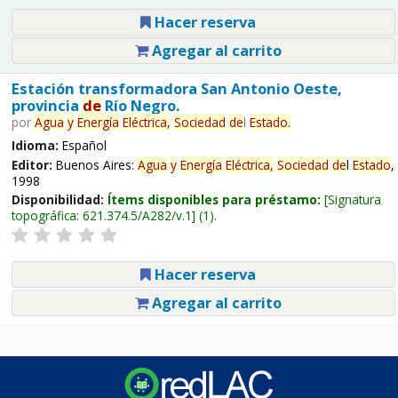
Hacer reserva
Agregar al carrito
Estación transformadora San Antonio Oeste,
provincia
de
Río Negro.
por
Agua
y
Energía
Eléctrica,
Sociedad
de
l
Estado
.
Idioma:
Español
Editor:
Buenos Aires:
Agua
y
Energía
Eléctrica,
Sociedad
de
l
Estado
,
1998
Disponibilidad:
Ítems disponibles para préstamo:
Signatura
topográfica:
621.374.5/A282/v.1
(1).
Hacer reserva
Agregar al carrito