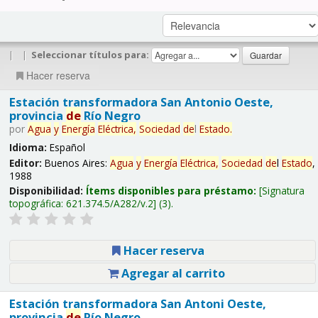
|
|
Seleccionar títulos para:
Hacer reserva
Estación transformadora San Antonio Oeste,
provincia
de
Río Negro
por
Agua
y
Energía
Eléctrica,
Sociedad
de
l
Estado
.
Idioma:
Español
Editor:
Buenos Aires:
Agua
y
Energía
Eléctrica,
Sociedad
de
l
Estado
,
1988
Disponibilidad:
Ítems disponibles para préstamo:
Signatura
topográfica:
621.374.5/A282/v.2
(3).
Hacer reserva
Agregar al carrito
Estación transformadora San Antoni Oeste,
provincia
de
Río Negro