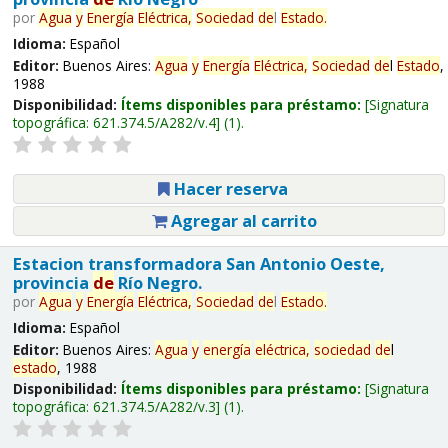
por
Agua
y
Energía
Eléctrica,
Sociedad
de
l
Estado
.
Idioma:
Español
Editor:
Buenos Aires:
Agua
y
Energía
Eléctrica,
Sociedad
de
l
Estado
,
1988
Disponibilidad:
Ítems disponibles para préstamo:
Signatura
topográfica:
621.374.5/A282/v.4
(1).
Hacer reserva
Agregar al carrito
Estacion transformadora San Antonio Oeste,
provincia
de
Río Negro.
por
Agua
y
Energía
Eléctrica,
Sociedad
de
l
Estado
.
Idioma:
Español
Editor:
Buenos Aires:
Agua
y
energía
eléctrica,
sociedad
de
l
estado
, 1988
Disponibilidad:
Ítems disponibles para préstamo:
Signatura
topográfica:
621.374.5/A282/v.3
(1).