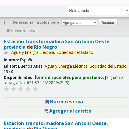
|
|
Seleccionar títulos para:
Hacer reserva
Estación transformadora San Antonio Oeste,
provincia
de
Río Negro
por
Agua
y
Energía
Eléctrica,
Sociedad
de
l
Estado
.
Idioma:
Español
Editor:
Buenos Aires:
Agua
y
Energía
Eléctrica,
Sociedad
de
l
Estado
,
1988
Disponibilidad:
Ítems disponibles para préstamo:
Signatura
topográfica:
621.374.5/A282/v.2
(3).
Hacer reserva
Agregar al carrito
Estación transformadora San Antoni Oeste,
provincia
de
Río Negro