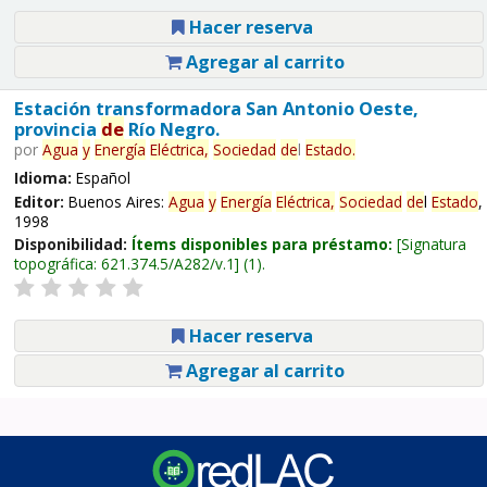
Hacer reserva
Agregar al carrito
Estación transformadora San Antonio Oeste,
provincia
de
Río Negro.
por
Agua
y
Energía
Eléctrica,
Sociedad
de
l
Estado
.
Idioma:
Español
Editor:
Buenos Aires:
Agua
y
Energía
Eléctrica,
Sociedad
de
l
Estado
,
1998
Disponibilidad:
Ítems disponibles para préstamo:
Signatura
topográfica:
621.374.5/A282/v.1
(1).
Hacer reserva
Agregar al carrito