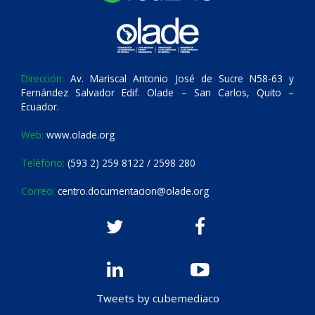
Dirección:
Av. Mariscal Antonio José de Sucre N58-63 y
Fernández Salvador Edif. Olade – San Carlos, Quito –
Ecuador.
Web:
www.olade.org
Teléfono:
(593 2) 259 8122 / 2598 280
Correo:
centro.documentacion@olade.org
Tweets by cubemediaco