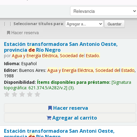
|
|
Seleccionar títulos para:
Hacer reserva
Estación transformadora San Antonio Oeste,
provincia
de
Río Negro
por
Agua
y
Energía
Eléctrica,
Sociedad
de
l
Estado
.
Idioma:
Español
Editor:
Buenos Aires:
Agua
y
Energía
Eléctrica,
Sociedad
de
l
Estado
,
1988
Disponibilidad:
Ítems disponibles para préstamo:
Signatura
topográfica:
621.374.5/A282/v.2
(3).
Hacer reserva
Agregar al carrito
Estación transformadora San Antoni Oeste,
provincia
de
Río Negro