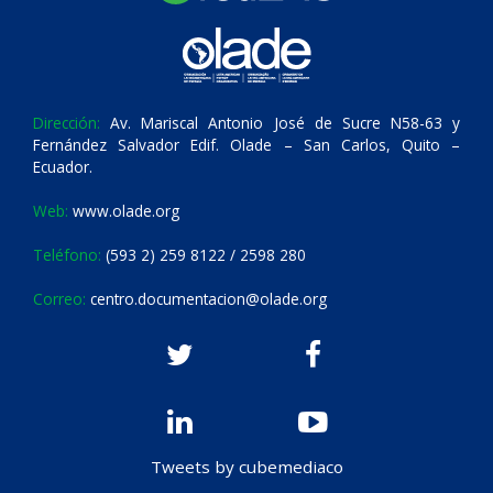
Dirección:
Av. Mariscal Antonio José de Sucre N58-63 y
Fernández Salvador Edif. Olade – San Carlos, Quito –
Ecuador.
Web:
www.olade.org
Teléfono:
(593 2) 259 8122 / 2598 280
Correo:
centro.documentacion@olade.org
Tweets by cubemediaco