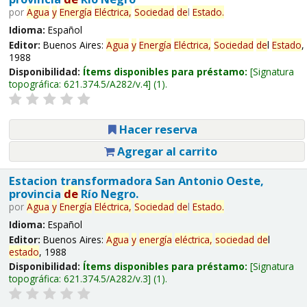
por
Agua
y
Energía
Eléctrica,
Sociedad
de
l
Estado
.
Idioma:
Español
Editor:
Buenos Aires:
Agua
y
Energía
Eléctrica,
Sociedad
de
l
Estado
,
1988
Disponibilidad:
Ítems disponibles para préstamo:
Signatura
topográfica:
621.374.5/A282/v.4
(1).
Hacer reserva
Agregar al carrito
Estacion transformadora San Antonio Oeste,
provincia
de
Río Negro.
por
Agua
y
Energía
Eléctrica,
Sociedad
de
l
Estado
.
Idioma:
Español
Editor:
Buenos Aires:
Agua
y
energía
eléctrica,
sociedad
de
l
estado
, 1988
Disponibilidad:
Ítems disponibles para préstamo:
Signatura
topográfica:
621.374.5/A282/v.3
(1).