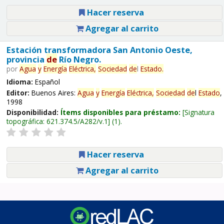
Hacer reserva
Agregar al carrito
Estación transformadora San Antonio Oeste,
provincia
de
Río Negro.
por
Agua
y
Energía
Eléctrica,
Sociedad
de
l
Estado
.
Idioma:
Español
Editor:
Buenos Aires:
Agua
y
Energía
Eléctrica,
Sociedad
de
l
Estado
,
1998
Disponibilidad:
Ítems disponibles para préstamo:
Signatura
topográfica:
621.374.5/A282/v.1
(1).
Hacer reserva
Agregar al carrito