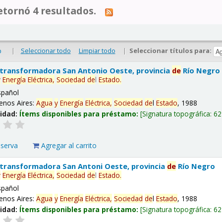
tornó 4 resultados.
|
Seleccionar todo
Limpiar todo
|
Seleccionar títulos para:
o
 transformadora San Antonio Oeste, provincia
de
Río Negro
y
Energía
Eléctrica,
Sociedad
de
l
Estado
.
spañol
enos Aires:
Agua
y
Energía
Eléctrica,
Sociedad
de
l
Estado
, 1988
lidad:
Ítems disponibles para préstamo:
Signatura topográfica:
62
eserva
Agregar al carrito
 transformadora San Antoni Oeste, provincia
de
Río Negro
y
Energía
Eléctrica,
Sociedad
de
l
Estado
.
spañol
enos Aires:
Agua
y
Energía
Eléctrica,
Sociedad
de
l
Estado
, 1988
lidad:
Ítems disponibles para préstamo:
Signatura topográfica:
62