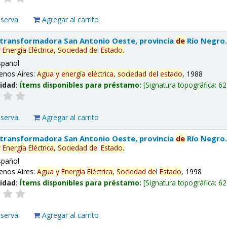
eserva
Agregar al carrito
 transformadora San Antonio Oeste, provincia
de
Río Negro
y
Energía
Eléctrica,
Sociedad
de
l
Estado
.
spañol
enos Aires:
Agua
y
energía
eléctrica,
sociedad
de
l
estado
, 1988
lidad:
Ítems disponibles para préstamo:
Signatura topográfica:
62
eserva
Agregar al carrito
 transformadora San Antonio Oeste, provincia
de
Río Negro
y
Energía
Eléctrica,
Sociedad
de
l
Estado
.
spañol
enos Aires:
Agua
y
Energía
Eléctrica,
Sociedad
de
l
Estado
, 1998
lidad:
Ítems disponibles para préstamo:
Signatura topográfica:
62
eserva
Agregar al carrito