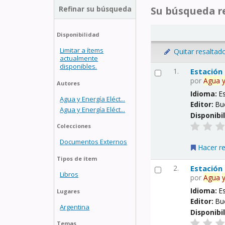
Refinar su búsqueda
Su búsqueda re
Disponibilidad
Limitar a ítems
Quitar resaltad
actualmente
disponibles.
1.
Estación
por
Agua
Autores
Idioma:
E
Agua y Energía Eléct...
Editor:
Bu
Agua y Energía Eléct...
Disponibi
Colecciones
Documentos Externos
Hacer r
Tipos de ítem
2.
Estación
Libros
por
Agua
Idioma:
E
Lugares
Editor:
Bu
Argentina
Disponibi
Temas