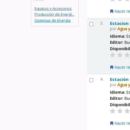
Equipos y Accesorios
Hacer r
Producción de Energí...
Sistemas de Energía
3.
Estacion
por
Agua
Idioma:
E
Editor:
Bu
Disponibi
Hacer r
4.
Estación
por
Agua
Idioma:
E
Editor:
Bu
Disponibi
Hacer r