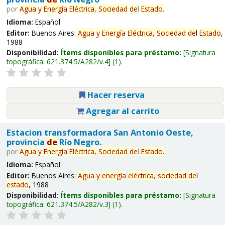
por
Agua
y
Energía
Eléctrica,
Sociedad
de
l
Estado
.
Idioma:
Español
Editor:
Buenos Aires:
Agua
y
Energía
Eléctrica,
Sociedad
de
l
Estado
,
1988
Disponibilidad:
Ítems disponibles para préstamo:
Signatura
topográfica:
621.374.5/A282/v.4
(1).
Hacer reserva
Agregar al carrito
Estacion transformadora San Antonio Oeste,
provincia
de
Río Negro.
por
Agua
y
Energía
Eléctrica,
Sociedad
de
l
Estado
.
Idioma:
Español
Editor:
Buenos Aires:
Agua
y
energía
eléctrica,
sociedad
de
l
estado
, 1988
Disponibilidad:
Ítems disponibles para préstamo:
Signatura
topográfica:
621.374.5/A282/v.3
(1).