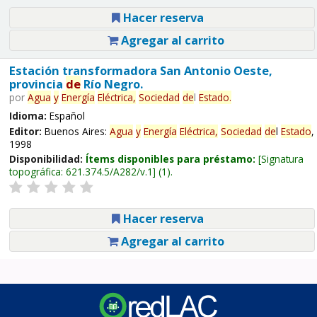
Hacer reserva
Agregar al carrito
Estación transformadora San Antonio Oeste,
provincia
de
Río Negro.
por
Agua
y
Energía
Eléctrica,
Sociedad
de
l
Estado
.
Idioma:
Español
Editor:
Buenos Aires:
Agua
y
Energía
Eléctrica,
Sociedad
de
l
Estado
,
1998
Disponibilidad:
Ítems disponibles para préstamo:
Signatura
topográfica:
621.374.5/A282/v.1
(1).
Hacer reserva
Agregar al carrito