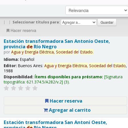
|
|
Seleccionar títulos para:
Hacer reserva
Estación transformadora San Antonio Oeste,
provincia
de
Río Negro
por
Agua
y
Energía
Eléctrica,
Sociedad
de
l
Estado
.
Idioma:
Español
Editor:
Buenos Aires:
Agua
y
Energía
Eléctrica,
Sociedad
de
l
Estado
,
1988
Disponibilidad:
Ítems disponibles para préstamo:
Signatura
topográfica:
621.374.5/A282/v.2
(3).
Hacer reserva
Agregar al carrito
Estación transformadora San Antoni Oeste,
provincia
de
Río Negro