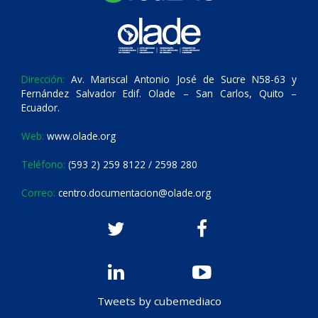
Dirección:
Av. Mariscal Antonio José de Sucre N58-63 y
Fernández Salvador Edif. Olade – San Carlos, Quito –
Ecuador.
Web:
www.olade.org
Teléfono:
(593 2) 259 8122 / 2598 280
Correo:
centro.documentacion@olade.org
Tweets by cubemediaco