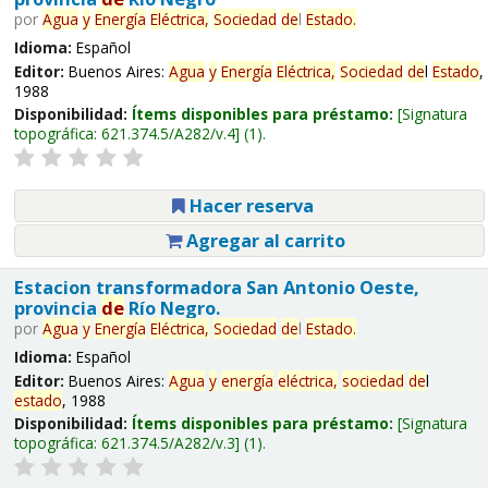
por
Agua
y
Energía
Eléctrica,
Sociedad
de
l
Estado
.
Idioma:
Español
Editor:
Buenos Aires:
Agua
y
Energía
Eléctrica,
Sociedad
de
l
Estado
,
1988
Disponibilidad:
Ítems disponibles para préstamo:
Signatura
topográfica:
621.374.5/A282/v.4
(1).
Hacer reserva
Agregar al carrito
Estacion transformadora San Antonio Oeste,
provincia
de
Río Negro.
por
Agua
y
Energía
Eléctrica,
Sociedad
de
l
Estado
.
Idioma:
Español
Editor:
Buenos Aires:
Agua
y
energía
eléctrica,
sociedad
de
l
estado
, 1988
Disponibilidad:
Ítems disponibles para préstamo:
Signatura
topográfica:
621.374.5/A282/v.3
(1).