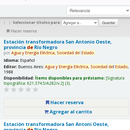
|
|
Seleccionar títulos para:
Hacer reserva
Estación transformadora San Antonio Oeste,
provincia
de
Río Negro
por
Agua
y
Energía
Eléctrica,
Sociedad
de
l
Estado
.
Idioma:
Español
Editor:
Buenos Aires:
Agua
y
Energía
Eléctrica,
Sociedad
de
l
Estado
,
1988
Disponibilidad:
Ítems disponibles para préstamo:
Signatura
topográfica:
621.374.5/A282/v.2
(3).
Hacer reserva
Agregar al carrito
Estación transformadora San Antoni Oeste,
provincia
de
Río Negro