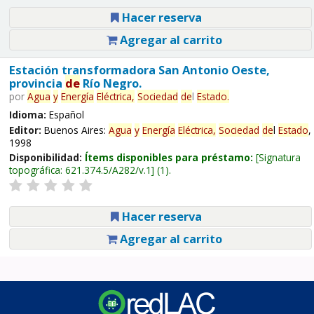
Hacer reserva
Agregar al carrito
Estación transformadora San Antonio Oeste,
provincia
de
Río Negro.
por
Agua
y
Energía
Eléctrica,
Sociedad
de
l
Estado
.
Idioma:
Español
Editor:
Buenos Aires:
Agua
y
Energía
Eléctrica,
Sociedad
de
l
Estado
,
1998
Disponibilidad:
Ítems disponibles para préstamo:
Signatura
topográfica:
621.374.5/A282/v.1
(1).
Hacer reserva
Agregar al carrito