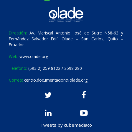
Dirección:
Av. Mariscal Antonio José de Sucre N58-63 y
Fernández Salvador Edif. Olade – San Carlos, Quito –
Ecuador.
Web:
www.olade.org
Teléfono:
(593 2) 259 8122 / 2598 280
Correo:
centro.documentacion@olade.org
Tweets by cubemediaco