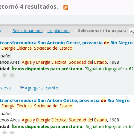
tornó 4 resultados.
|
Seleccionar todo
Limpiar todo
|
Seleccionar títulos para:
o
 transformadora San Antonio Oeste, provincia
de
Río Negro
y
Energía
Eléctrica,
Sociedad
de
l
Estado
.
spañol
enos Aires:
Agua
y
Energía
Eléctrica,
Sociedad
de
l
Estado
, 1988
lidad:
Ítems disponibles para préstamo:
Signatura topográfica:
62
eserva
Agregar al carrito
 transformadora San Antoni Oeste, provincia
de
Río Negro
y
Energía
Eléctrica,
Sociedad
de
l
Estado
.
spañol
enos Aires:
Agua
y
Energía
Eléctrica,
Sociedad
de
l
Estado
, 1988
lidad:
Ítems disponibles para préstamo:
Signatura topográfica:
62