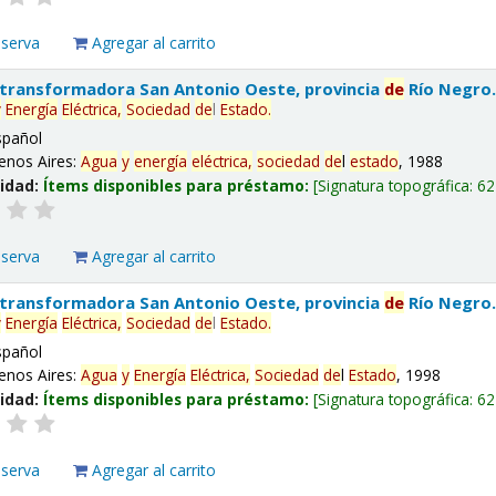
eserva
Agregar al carrito
 transformadora San Antonio Oeste, provincia
de
Río Negro
y
Energía
Eléctrica,
Sociedad
de
l
Estado
.
spañol
enos Aires:
Agua
y
energía
eléctrica,
sociedad
de
l
estado
, 1988
lidad:
Ítems disponibles para préstamo:
Signatura topográfica:
62
eserva
Agregar al carrito
 transformadora San Antonio Oeste, provincia
de
Río Negro
y
Energía
Eléctrica,
Sociedad
de
l
Estado
.
spañol
enos Aires:
Agua
y
Energía
Eléctrica,
Sociedad
de
l
Estado
, 1998
lidad:
Ítems disponibles para préstamo:
Signatura topográfica:
62
eserva
Agregar al carrito