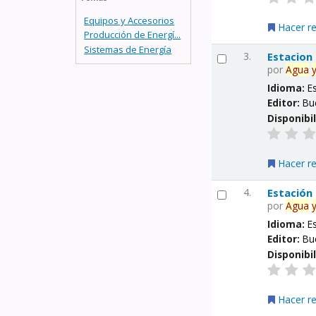
Equipos y Accesorios
Hacer r
Producción de Energí...
Sistemas de Energía
3.
Estacion
por
Agua
Idioma:
E
Editor:
Bu
Disponibi
Hacer r
4.
Estación
por
Agua
Idioma:
E
Editor:
Bu
Disponibi
Hacer r