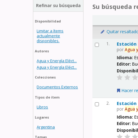
Refinar su búsqueda
Su búsqueda re
Disponibilidad
Limitar a ítems
Quitar resaltad
actualmente
disponibles.
1.
Estación
por
Agua
Autores
Idioma:
E
Agua y Energía Eléct...
Editor:
Bu
Agua y Energía Eléct...
Disponibi
Colecciones
Documentos Externos
Hacer r
Tipos de ítem
2.
Estación
Libros
por
Agua
Idioma:
E
Lugares
Editor:
Bu
Argentina
Disponibi
Temas