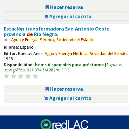
Hacer reserva
Agregar al carrito
Estación transformadora San Antonio Oeste,
provincia
de
Río Negro.
por
Agua
y
Energía
Eléctrica,
Sociedad
de
l
Estado
.
Idioma:
Español
Editor:
Buenos Aires:
Agua
y
Energía
Eléctrica,
Sociedad
de
l
Estado
,
1998
Disponibilidad:
Ítems disponibles para préstamo:
Signatura
topográfica:
621.374.5/A282/v.1
(1).
Hacer reserva
Agregar al carrito