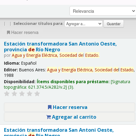
|
|
Seleccionar títulos para:
Hacer reserva
Estación transformadora San Antonio Oeste,
provincia
de
Río Negro
por
Agua
y
Energía
Eléctrica,
Sociedad
de
l
Estado
.
Idioma:
Español
Editor:
Buenos Aires:
Agua
y
Energía
Eléctrica,
Sociedad
de
l
Estado
,
1988
Disponibilidad:
Ítems disponibles para préstamo:
Signatura
topográfica:
621.374.5/A282/v.2
(3).
Hacer reserva
Agregar al carrito
Estación transformadora San Antoni Oeste,
provincia
de
Río Negro