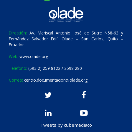
Dirección:
Av. Mariscal Antonio José de Sucre N58-63 y
Fernández Salvador Edif. Olade – San Carlos, Quito –
Ecuador.
Web:
www.olade.org
Teléfono:
(593 2) 259 8122 / 2598 280
Correo:
centro.documentacion@olade.org
Tweets by cubemediaco