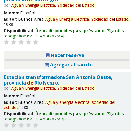
por
Agua
y
Energía
Eléctrica,
Sociedad
de
l
Estado
.
Idioma:
Español
Editor:
Buenos Aires:
Agua
y
Energía
Eléctrica,
Sociedad
de
l
Estado
,
1988
Disponibilidad:
Ítems disponibles para préstamo:
Signatura
topográfica:
621.374.5/A282/v.4
(1).
Hacer reserva
Agregar al carrito
Estacion transformadora San Antonio Oeste,
provincia
de
Río Negro.
por
Agua
y
Energía
Eléctrica,
Sociedad
de
l
Estado
.
Idioma:
Español
Editor:
Buenos Aires:
Agua
y
energía
eléctrica,
sociedad
de
l
estado
, 1988
Disponibilidad:
Ítems disponibles para préstamo:
Signatura
topográfica:
621.374.5/A282/v.3
(1).