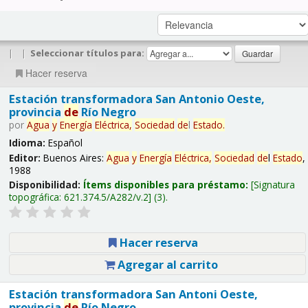
|
|
Seleccionar títulos para:
Hacer reserva
Estación transformadora San Antonio Oeste,
provincia
de
Río Negro
por
Agua
y
Energía
Eléctrica,
Sociedad
de
l
Estado
.
Idioma:
Español
Editor:
Buenos Aires:
Agua
y
Energía
Eléctrica,
Sociedad
de
l
Estado
,
1988
Disponibilidad:
Ítems disponibles para préstamo:
Signatura
topográfica:
621.374.5/A282/v.2
(3).
Hacer reserva
Agregar al carrito
Estación transformadora San Antoni Oeste,
provincia
de
Río Negro