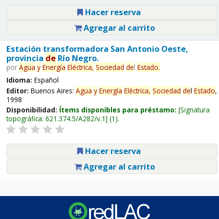
Hacer reserva
Agregar al carrito
Estación transformadora San Antonio Oeste,
provincia
de
Río Negro.
por
Agua
y
Energía
Eléctrica,
Sociedad
de
l
Estado
.
Idioma:
Español
Editor:
Buenos Aires:
Agua
y
Energía
Eléctrica,
Sociedad
de
l
Estado
,
1998
Disponibilidad:
Ítems disponibles para préstamo:
Signatura
topográfica:
621.374.5/A282/v.1
(1).
Hacer reserva
Agregar al carrito