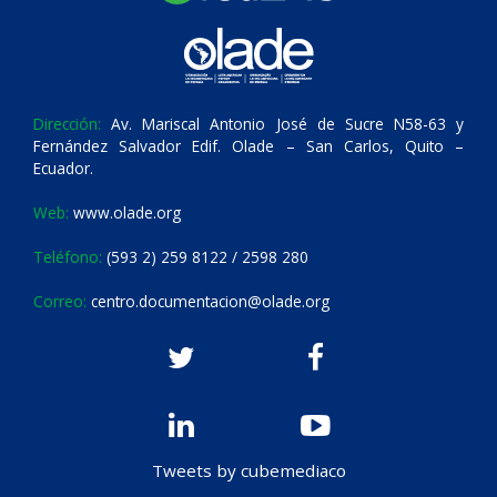
Dirección:
Av. Mariscal Antonio José de Sucre N58-63 y
Fernández Salvador Edif. Olade – San Carlos, Quito –
Ecuador.
Web:
www.olade.org
Teléfono:
(593 2) 259 8122 / 2598 280
Correo:
centro.documentacion@olade.org
Tweets by cubemediaco