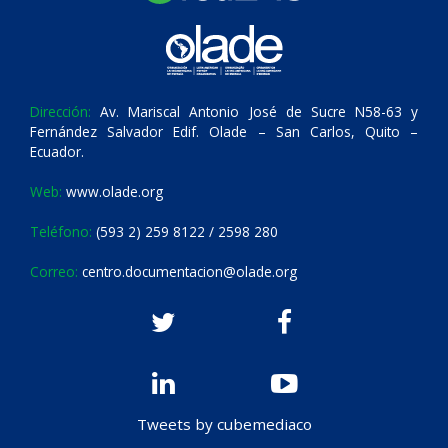
Dirección:
Av. Mariscal Antonio José de Sucre N58-63 y
Fernández Salvador Edif. Olade – San Carlos, Quito –
Ecuador.
Web:
www.olade.org
Teléfono:
(593 2) 259 8122 / 2598 280
Correo:
centro.documentacion@olade.org
Tweets by cubemediaco