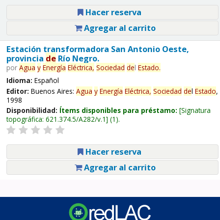
Hacer reserva
Agregar al carrito
Estación transformadora San Antonio Oeste,
provincia
de
Río Negro.
por
Agua
y
Energía
Eléctrica,
Sociedad
de
l
Estado
.
Idioma:
Español
Editor:
Buenos Aires:
Agua
y
Energía
Eléctrica,
Sociedad
de
l
Estado
,
1998
Disponibilidad:
Ítems disponibles para préstamo:
Signatura
topográfica:
621.374.5/A282/v.1
(1).
Hacer reserva
Agregar al carrito