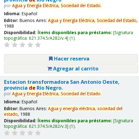
por
Agua
y
Energía
Eléctrica,
Sociedad
de
l
Estado
.
Idioma:
Español
Editor:
Buenos Aires:
Agua
y
Energía
Eléctrica,
Sociedad
de
l
Estado
,
1988
Disponibilidad:
Ítems disponibles para préstamo:
Signatura
topográfica:
621.374.5/A282/v.4
(1).
Hacer reserva
Agregar al carrito
Estacion transformadora San Antonio Oeste,
provincia
de
Río Negro.
por
Agua
y
Energía
Eléctrica,
Sociedad
de
l
Estado
.
Idioma:
Español
Editor:
Buenos Aires:
Agua
y
energía
eléctrica,
sociedad
de
l
estado
, 1988
Disponibilidad:
Ítems disponibles para préstamo:
Signatura
topográfica:
621.374.5/A282/v.3
(1).