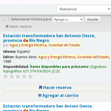
|
|
Seleccionar títulos para:
Hacer reserva
Estación transformadora San Antonio Oeste,
provincia
de
Río Negro
por
Agua
y
Energía
Eléctrica,
Sociedad
de
l
Estado
.
Idioma:
Español
Editor:
Buenos Aires:
Agua
y
Energía
Eléctrica,
Sociedad
de
l
Estado
,
1988
Disponibilidad:
Ítems disponibles para préstamo:
Signatura
topográfica:
621.374.5/A282/v.2
(3).
Hacer reserva
Agregar al carrito
Estación transformadora San Antoni Oeste,
provincia
de
Río Negro