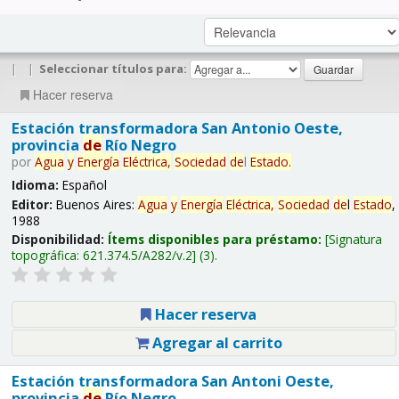
|
|
Seleccionar títulos para:
Hacer reserva
Estación transformadora San Antonio Oeste,
provincia
de
Río Negro
por
Agua
y
Energía
Eléctrica,
Sociedad
de
l
Estado
.
Idioma:
Español
Editor:
Buenos Aires:
Agua
y
Energía
Eléctrica,
Sociedad
de
l
Estado
,
1988
Disponibilidad:
Ítems disponibles para préstamo:
Signatura
topográfica:
621.374.5/A282/v.2
(3).
Hacer reserva
Agregar al carrito
Estación transformadora San Antoni Oeste,
provincia
de
Río Negro