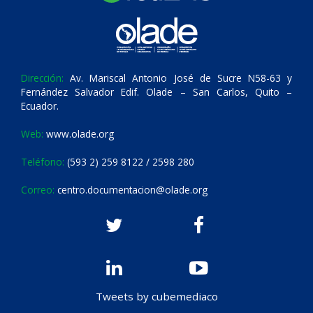
Dirección:
Av. Mariscal Antonio José de Sucre N58-63 y
Fernández Salvador Edif. Olade – San Carlos, Quito –
Ecuador.
Web:
www.olade.org
Teléfono:
(593 2) 259 8122 / 2598 280
Correo:
centro.documentacion@olade.org
Tweets by cubemediaco