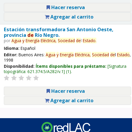
Hacer reserva
Agregar al carrito
Estación transformadora San Antonio Oeste,
provincia
de
Río Negro.
por
Agua
y
Energía
Eléctrica,
Sociedad
de
l
Estado
.
Idioma:
Español
Editor:
Buenos Aires:
Agua
y
Energía
Eléctrica,
Sociedad
de
l
Estado
,
1998
Disponibilidad:
Ítems disponibles para préstamo:
Signatura
topográfica:
621.374.5/A282/v.1
(1).
Hacer reserva
Agregar al carrito