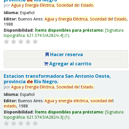
por
Agua
y
Energía
Eléctrica,
Sociedad
de
l
Estado
.
Idioma:
Español
Editor:
Buenos Aires:
Agua
y
Energía
Eléctrica,
Sociedad
de
l
Estado
,
1988
Disponibilidad:
Ítems disponibles para préstamo:
Signatura
topográfica:
621.374.5/A282/v.4
(1).
Hacer reserva
Agregar al carrito
Estacion transformadora San Antonio Oeste,
provincia
de
Río Negro.
por
Agua
y
Energía
Eléctrica,
Sociedad
de
l
Estado
.
Idioma:
Español
Editor:
Buenos Aires:
Agua
y
energía
eléctrica,
sociedad
de
l
estado
, 1988
Disponibilidad:
Ítems disponibles para préstamo:
Signatura
topográfica:
621.374.5/A282/v.3
(1).