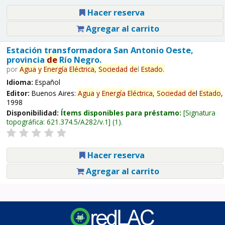
Hacer reserva
Agregar al carrito
Estación transformadora San Antonio Oeste,
provincia
de
Río Negro.
por
Agua
y
Energía
Eléctrica,
Sociedad
de
l
Estado
.
Idioma:
Español
Editor:
Buenos Aires:
Agua
y
Energía
Eléctrica,
Sociedad
de
l
Estado
,
1998
Disponibilidad:
Ítems disponibles para préstamo:
Signatura
topográfica:
621.374.5/A282/v.1
(1).
Hacer reserva
Agregar al carrito