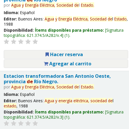
por
Agua
y
Energía
Eléctrica,
Sociedad
de
l
Estado
.
Idioma:
Español
Editor:
Buenos Aires:
Agua
y
Energía
Eléctrica,
Sociedad
de
l
Estado
,
1988
Disponibilidad:
Ítems disponibles para préstamo:
Signatura
topográfica:
621.374.5/A282/v.4
(1).
Hacer reserva
Agregar al carrito
Estacion transformadora San Antonio Oeste,
provincia
de
Río Negro.
por
Agua
y
Energía
Eléctrica,
Sociedad
de
l
Estado
.
Idioma:
Español
Editor:
Buenos Aires:
Agua
y
energía
eléctrica,
sociedad
de
l
estado
, 1988
Disponibilidad:
Ítems disponibles para préstamo:
Signatura
topográfica:
621.374.5/A282/v.3
(1).