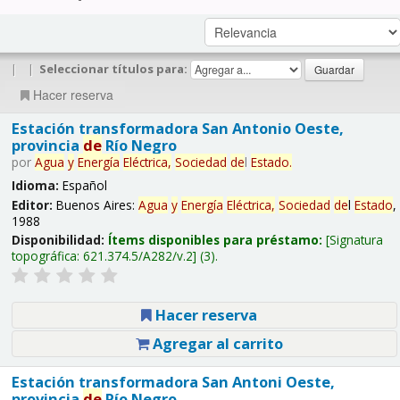
|
|
Seleccionar títulos para:
Hacer reserva
Estación transformadora San Antonio Oeste,
provincia
de
Río Negro
por
Agua
y
Energía
Eléctrica,
Sociedad
de
l
Estado
.
Idioma:
Español
Editor:
Buenos Aires:
Agua
y
Energía
Eléctrica,
Sociedad
de
l
Estado
,
1988
Disponibilidad:
Ítems disponibles para préstamo:
Signatura
topográfica:
621.374.5/A282/v.2
(3).
Hacer reserva
Agregar al carrito
Estación transformadora San Antoni Oeste,
provincia
de
Río Negro