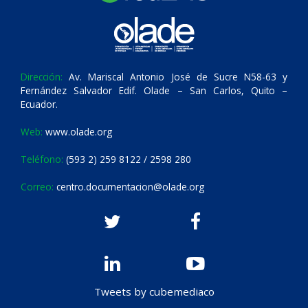
Dirección:
Av. Mariscal Antonio José de Sucre N58-63 y
Fernández Salvador Edif. Olade – San Carlos, Quito –
Ecuador.
Web:
www.olade.org
Teléfono:
(593 2) 259 8122 / 2598 280
Correo:
centro.documentacion@olade.org
Tweets by cubemediaco