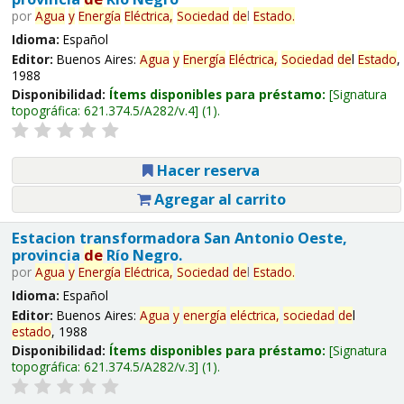
por
Agua
y
Energía
Eléctrica,
Sociedad
de
l
Estado
.
Idioma:
Español
Editor:
Buenos Aires:
Agua
y
Energía
Eléctrica,
Sociedad
de
l
Estado
,
1988
Disponibilidad:
Ítems disponibles para préstamo:
Signatura
topográfica:
621.374.5/A282/v.4
(1).
Hacer reserva
Agregar al carrito
Estacion transformadora San Antonio Oeste,
provincia
de
Río Negro.
por
Agua
y
Energía
Eléctrica,
Sociedad
de
l
Estado
.
Idioma:
Español
Editor:
Buenos Aires:
Agua
y
energía
eléctrica,
sociedad
de
l
estado
, 1988
Disponibilidad:
Ítems disponibles para préstamo:
Signatura
topográfica:
621.374.5/A282/v.3
(1).