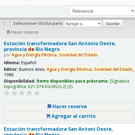
|
|
Seleccionar títulos para:
Hacer reserva
Estación transformadora San Antonio Oeste,
provincia
de
Río Negro
por
Agua
y
Energía
Eléctrica,
Sociedad
de
l
Estado
.
Idioma:
Español
Editor:
Buenos Aires:
Agua
y
Energía
Eléctrica,
Sociedad
de
l
Estado
,
1988
Disponibilidad:
Ítems disponibles para préstamo:
Signatura
topográfica:
621.374.5/A282/v.2
(3).
Hacer reserva
Agregar al carrito
Estación transformadora San Antoni Oeste,
provincia
de
Río Negro