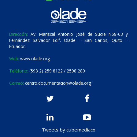
Dirección:
Av. Mariscal Antonio José de Sucre N58-63 y
Fernández Salvador Edif. Olade – San Carlos, Quito –
Ecuador.
Web:
www.olade.org
Teléfono:
(593 2) 259 8122 / 2598 280
Correo:
centro.documentacion@olade.org
Tweets by cubemediaco