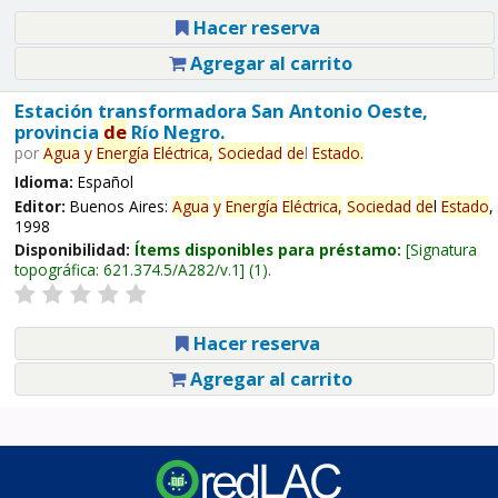
Hacer reserva
Agregar al carrito
Estación transformadora San Antonio Oeste,
provincia
de
Río Negro.
por
Agua
y
Energía
Eléctrica,
Sociedad
de
l
Estado
.
Idioma:
Español
Editor:
Buenos Aires:
Agua
y
Energía
Eléctrica,
Sociedad
de
l
Estado
,
1998
Disponibilidad:
Ítems disponibles para préstamo:
Signatura
topográfica:
621.374.5/A282/v.1
(1).
Hacer reserva
Agregar al carrito