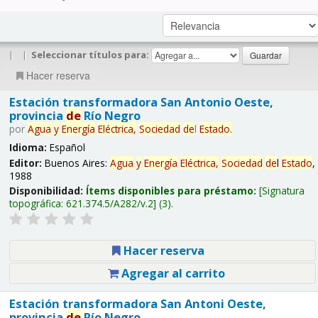
|
|
Seleccionar títulos para:
Hacer reserva
Estación transformadora San Antonio Oeste,
provincia
de
Río Negro
por
Agua
y
Energía
Eléctrica,
Sociedad
de
l
Estado
.
Idioma:
Español
Editor:
Buenos Aires:
Agua
y
Energía
Eléctrica,
Sociedad
de
l
Estado
,
1988
Disponibilidad:
Ítems disponibles para préstamo:
Signatura
topográfica:
621.374.5/A282/v.2
(3).
Hacer reserva
Agregar al carrito
Estación transformadora San Antoni Oeste,
provincia
de
Río Negro