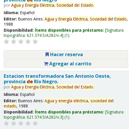
por
Agua
y
Energía
Eléctrica,
Sociedad
de
l
Estado
.
Idioma:
Español
Editor:
Buenos Aires:
Agua
y
Energía
Eléctrica,
Sociedad
de
l
Estado
,
1988
Disponibilidad:
Ítems disponibles para préstamo:
Signatura
topográfica:
621.374.5/A282/v.4
(1).
Hacer reserva
Agregar al carrito
Estacion transformadora San Antonio Oeste,
provincia
de
Río Negro.
por
Agua
y
Energía
Eléctrica,
Sociedad
de
l
Estado
.
Idioma:
Español
Editor:
Buenos Aires:
Agua
y
energía
eléctrica,
sociedad
de
l
estado
, 1988
Disponibilidad:
Ítems disponibles para préstamo:
Signatura
topográfica:
621.374.5/A282/v.3
(1).