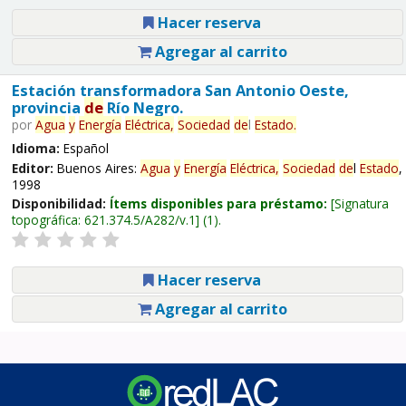
Hacer reserva
Agregar al carrito
Estación transformadora San Antonio Oeste,
provincia
de
Río Negro.
por
Agua
y
Energía
Eléctrica,
Sociedad
de
l
Estado
.
Idioma:
Español
Editor:
Buenos Aires:
Agua
y
Energía
Eléctrica,
Sociedad
de
l
Estado
,
1998
Disponibilidad:
Ítems disponibles para préstamo:
Signatura
topográfica:
621.374.5/A282/v.1
(1).
Hacer reserva
Agregar al carrito