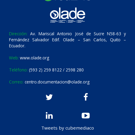
Dirección:
Av. Mariscal Antonio José de Sucre N58-63 y
Fernández Salvador Edif. Olade – San Carlos, Quito –
Ecuador.
Web:
www.olade.org
Teléfono:
(593 2) 259 8122 / 2598 280
Correo:
centro.documentacion@olade.org
Tweets by cubemediaco