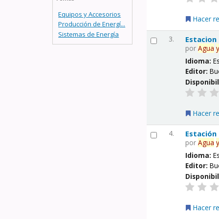
Equipos y Accesorios
Hacer r
Producción de Energí...
Sistemas de Energía
3.
Estacion
por
Agua
Idioma:
E
Editor:
Bu
Disponibi
Hacer r
4.
Estación
por
Agua
Idioma:
E
Editor:
Bu
Disponibi
Hacer r