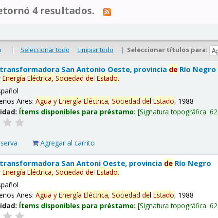
tornó 4 resultados.
|
Seleccionar todo
Limpiar todo
|
Seleccionar títulos para:
o
 transformadora San Antonio Oeste, provincia
de
Río Negro
y
Energía
Eléctrica,
Sociedad
de
l
Estado
.
spañol
enos Aires:
Agua
y
Energía
Eléctrica,
Sociedad
de
l
Estado
, 1988
lidad:
Ítems disponibles para préstamo:
Signatura topográfica:
62
eserva
Agregar al carrito
 transformadora San Antoni Oeste, provincia
de
Río Negro
y
Energía
Eléctrica,
Sociedad
de
l
Estado
.
spañol
enos Aires:
Agua
y
Energía
Eléctrica,
Sociedad
de
l
Estado
, 1988
lidad:
Ítems disponibles para préstamo:
Signatura topográfica:
62