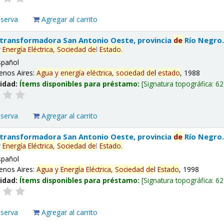
eserva
Agregar al carrito
 transformadora San Antonio Oeste, provincia
de
Río Negro
y
Energía
Eléctrica,
Sociedad
de
l
Estado
.
spañol
enos Aires:
Agua
y
energía
eléctrica,
sociedad
de
l
estado
, 1988
lidad:
Ítems disponibles para préstamo:
Signatura topográfica:
62
eserva
Agregar al carrito
 transformadora San Antonio Oeste, provincia
de
Río Negro
y
Energía
Eléctrica,
Sociedad
de
l
Estado
.
spañol
enos Aires:
Agua
y
Energía
Eléctrica,
Sociedad
de
l
Estado
, 1998
lidad:
Ítems disponibles para préstamo:
Signatura topográfica:
62
eserva
Agregar al carrito