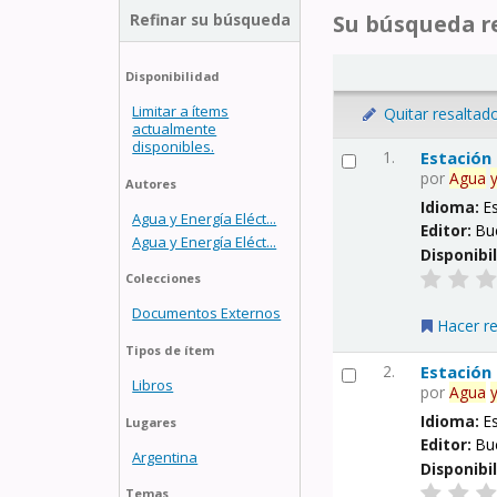
Refinar su búsqueda
Su búsqueda re
Disponibilidad
Limitar a ítems
Quitar resaltad
actualmente
disponibles.
1.
Estación
por
Agua
Autores
Idioma:
E
Agua y Energía Eléct...
Editor:
Bu
Agua y Energía Eléct...
Disponibi
Colecciones
Documentos Externos
Hacer r
Tipos de ítem
2.
Estación
Libros
por
Agua
Idioma:
E
Lugares
Editor:
Bu
Argentina
Disponibi
Temas