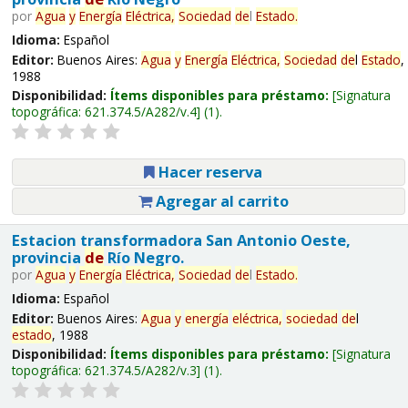
por
Agua
y
Energía
Eléctrica,
Sociedad
de
l
Estado
.
Idioma:
Español
Editor:
Buenos Aires:
Agua
y
Energía
Eléctrica,
Sociedad
de
l
Estado
,
1988
Disponibilidad:
Ítems disponibles para préstamo:
Signatura
topográfica:
621.374.5/A282/v.4
(1).
Hacer reserva
Agregar al carrito
Estacion transformadora San Antonio Oeste,
provincia
de
Río Negro.
por
Agua
y
Energía
Eléctrica,
Sociedad
de
l
Estado
.
Idioma:
Español
Editor:
Buenos Aires:
Agua
y
energía
eléctrica,
sociedad
de
l
estado
, 1988
Disponibilidad:
Ítems disponibles para préstamo:
Signatura
topográfica:
621.374.5/A282/v.3
(1).