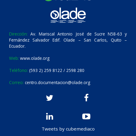
Dirección:
Av. Mariscal Antonio José de Sucre N58-63 y
Fernández Salvador Edif. Olade – San Carlos, Quito –
Ecuador.
Web:
www.olade.org
Teléfono:
(593 2) 259 8122 / 2598 280
Correo:
centro.documentacion@olade.org
Tweets by cubemediaco