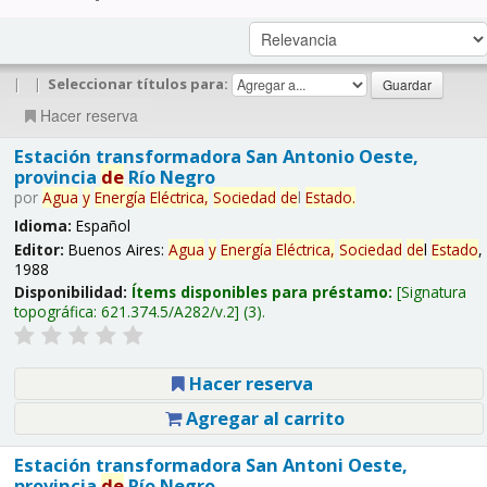
|
|
Seleccionar títulos para:
Hacer reserva
Estación transformadora San Antonio Oeste,
provincia
de
Río Negro
por
Agua
y
Energía
Eléctrica,
Sociedad
de
l
Estado
.
Idioma:
Español
Editor:
Buenos Aires:
Agua
y
Energía
Eléctrica,
Sociedad
de
l
Estado
,
1988
Disponibilidad:
Ítems disponibles para préstamo:
Signatura
topográfica:
621.374.5/A282/v.2
(3).
Hacer reserva
Agregar al carrito
Estación transformadora San Antoni Oeste,
provincia
de
Río Negro