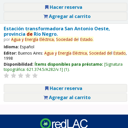
Hacer reserva
Agregar al carrito
Estación transformadora San Antonio Oeste,
provincia
de
Río Negro.
por
Agua
y
Energía
Eléctrica,
Sociedad
de
l
Estado
.
Idioma:
Español
Editor:
Buenos Aires:
Agua
y
Energía
Eléctrica,
Sociedad
de
l
Estado
,
1998
Disponibilidad:
Ítems disponibles para préstamo:
Signatura
topográfica:
621.374.5/A282/v.1
(1).
Hacer reserva
Agregar al carrito