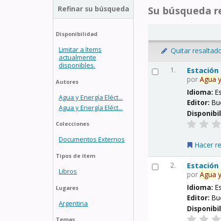
Refinar su búsqueda
Su búsqueda re
Disponibilidad
Limitar a ítems
Quitar resaltad
actualmente
disponibles.
1.
Estación
por
Agua
Autores
Idioma:
E
Agua y Energía Eléct...
Editor:
Bu
Agua y Energía Eléct...
Disponibi
Colecciones
Documentos Externos
Hacer r
Tipos de ítem
2.
Estación
Libros
por
Agua
Idioma:
E
Lugares
Editor:
Bu
Argentina
Disponibi
Temas