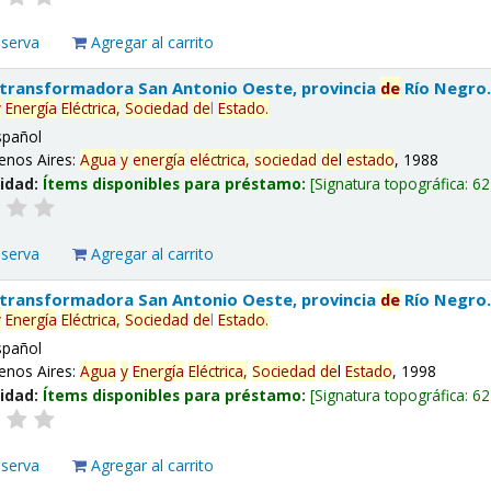
eserva
Agregar al carrito
 transformadora San Antonio Oeste, provincia
de
Río Negro
y
Energía
Eléctrica,
Sociedad
de
l
Estado
.
spañol
enos Aires:
Agua
y
energía
eléctrica,
sociedad
de
l
estado
, 1988
lidad:
Ítems disponibles para préstamo:
Signatura topográfica:
62
eserva
Agregar al carrito
 transformadora San Antonio Oeste, provincia
de
Río Negro
y
Energía
Eléctrica,
Sociedad
de
l
Estado
.
spañol
enos Aires:
Agua
y
Energía
Eléctrica,
Sociedad
de
l
Estado
, 1998
lidad:
Ítems disponibles para préstamo:
Signatura topográfica:
62
eserva
Agregar al carrito