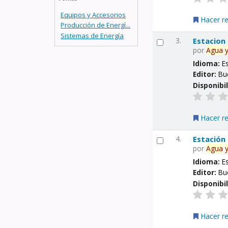
Equipos y Accesorios
Hacer r
Producción de Energí...
Sistemas de Energía
3.
Estacion
por
Agua
Idioma:
E
Editor:
Bu
Disponibi
Hacer r
4.
Estación
por
Agua
Idioma:
E
Editor:
Bu
Disponibi
Hacer r