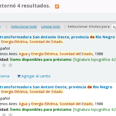
tornó 4 resultados.
|
Seleccionar todo
Limpiar todo
|
Seleccionar títulos para:
o
 transformadora San Antonio Oeste, provincia
de
Río Negro
y
Energía
Eléctrica,
Sociedad
de
l
Estado
.
spañol
enos Aires:
Agua
y
Energía
Eléctrica,
Sociedad
de
l
Estado
, 1988
lidad:
Ítems disponibles para préstamo:
Signatura topográfica:
62
eserva
Agregar al carrito
 transformadora San Antoni Oeste, provincia
de
Río Negro
y
Energía
Eléctrica,
Sociedad
de
l
Estado
.
spañol
enos Aires:
Agua
y
Energía
Eléctrica,
Sociedad
de
l
Estado
, 1988
lidad:
Ítems disponibles para préstamo:
Signatura topográfica:
62