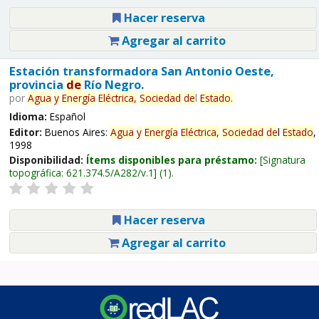
Hacer reserva
Agregar al carrito
Estación transformadora San Antonio Oeste,
provincia
de
Río Negro.
por
Agua
y
Energía
Eléctrica,
Sociedad
de
l
Estado
.
Idioma:
Español
Editor:
Buenos Aires:
Agua
y
Energía
Eléctrica,
Sociedad
de
l
Estado
,
1998
Disponibilidad:
Ítems disponibles para préstamo:
Signatura
topográfica:
621.374.5/A282/v.1
(1).
Hacer reserva
Agregar al carrito