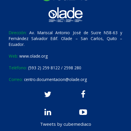
Dirección:
Av. Mariscal Antonio José de Sucre N58-63 y
Fernández Salvador Edif. Olade – San Carlos, Quito –
Ecuador.
Web:
www.olade.org
Teléfono:
(593 2) 259 8122 / 2598 280
Correo:
centro.documentacion@olade.org
Tweets by cubemediaco