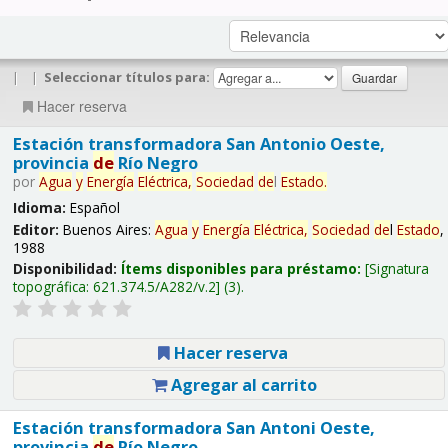
|
|
Seleccionar títulos para:
Hacer reserva
Estación transformadora San Antonio Oeste,
provincia
de
Río Negro
por
Agua
y
Energía
Eléctrica,
Sociedad
de
l
Estado
.
Idioma:
Español
Editor:
Buenos Aires:
Agua
y
Energía
Eléctrica,
Sociedad
de
l
Estado
,
1988
Disponibilidad:
Ítems disponibles para préstamo:
Signatura
topográfica:
621.374.5/A282/v.2
(3).
Hacer reserva
Agregar al carrito
Estación transformadora San Antoni Oeste,
provincia
de
Río Negro