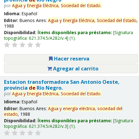
por
Agua
y
Energía
Eléctrica,
Sociedad
de
l
Estado
.
Idioma:
Español
Editor:
Buenos Aires:
Agua
y
Energía
Eléctrica,
Sociedad
de
l
Estado
,
1988
Disponibilidad:
Ítems disponibles para préstamo:
Signatura
topográfica:
621.374.5/A282/v.4
(1).
Hacer reserva
Agregar al carrito
Estacion transformadora San Antonio Oeste,
provincia
de
Río Negro.
por
Agua
y
Energía
Eléctrica,
Sociedad
de
l
Estado
.
Idioma:
Español
Editor:
Buenos Aires:
Agua
y
energía
eléctrica,
sociedad
de
l
estado
, 1988
Disponibilidad:
Ítems disponibles para préstamo:
Signatura
topográfica:
621.374.5/A282/v.3
(1).