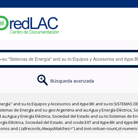
Búsqueda avanzada
nergía" and su-to:Equipos y Accesorios and itype:BK and su-to:SISTEMAS D
stemas de Energía and su-geo:Argentina and au:Agua y Energía Eléctrica, Soc
 au:Agua y Energía Eléctrica, Sociedad del Estado and su-to:Sistemas de E
ergía Eléctrica, Sociedad del Estado. and ccode:EXT and itype:BK and itype:
orios and ( (allrecords,AlwaysMatches='') and (not-onloan-count,st-numeric >