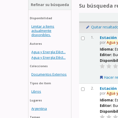
Refinar su búsqueda
Su búsqueda re
Disponibilidad
Limitar a ítems
Quitar resaltad
actualmente
disponibles.
1.
Estación
por
Agua
Autores
Idioma:
E
Agua y Energía Eléct...
Editor:
Bu
Agua y Energía Eléct...
Disponibi
Colecciones
Documentos Externos
Hacer r
Tipos de ítem
2.
Estación
Libros
por
Agua
Idioma:
E
Lugares
Editor:
Bu
Argentina
Disponibi
Temas