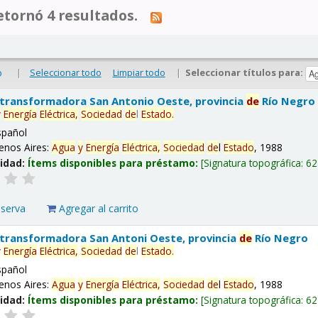
tornó 4 resultados.
|
Seleccionar todo
Limpiar todo
|
Seleccionar títulos para:
o
 transformadora San Antonio Oeste, provincia
de
Río Negro
y
Energía
Eléctrica,
Sociedad
de
l
Estado
.
spañol
enos Aires:
Agua
y
Energía
Eléctrica,
Sociedad
de
l
Estado
, 1988
lidad:
Ítems disponibles para préstamo:
Signatura topográfica:
62
eserva
Agregar al carrito
 transformadora San Antoni Oeste, provincia
de
Río Negro
y
Energía
Eléctrica,
Sociedad
de
l
Estado
.
spañol
enos Aires:
Agua
y
Energía
Eléctrica,
Sociedad
de
l
Estado
, 1988
lidad:
Ítems disponibles para préstamo:
Signatura topográfica:
62