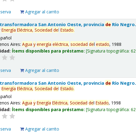
eserva
Agregar al carrito
 transformadora San Antonio Oeste, provincia
de
Río Negro
y
Energía
Eléctrica,
Sociedad
de
l
Estado
.
spañol
enos Aires:
Agua
y
energía
eléctrica,
sociedad
de
l
estado
, 1988
lidad:
Ítems disponibles para préstamo:
Signatura topográfica:
62
eserva
Agregar al carrito
 transformadora San Antonio Oeste, provincia
de
Río Negro
y
Energía
Eléctrica,
Sociedad
de
l
Estado
.
spañol
enos Aires:
Agua
y
Energía
Eléctrica,
Sociedad
de
l
Estado
, 1998
lidad:
Ítems disponibles para préstamo:
Signatura topográfica:
62
eserva
Agregar al carrito