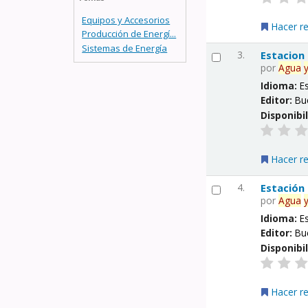
Equipos y Accesorios
Hacer r
Producción de Energí...
Sistemas de Energía
3.
Estacion
por
Agua
Idioma:
E
Editor:
Bu
Disponibi
Hacer r
4.
Estación
por
Agua
Idioma:
E
Editor:
Bu
Disponibi
Hacer r