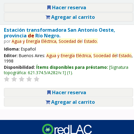
Hacer reserva
Agregar al carrito
Estación transformadora San Antonio Oeste,
provincia
de
Río Negro.
por
Agua
y
Energía
Eléctrica,
Sociedad
de
l
Estado
.
Idioma:
Español
Editor:
Buenos Aires:
Agua
y
Energía
Eléctrica,
Sociedad
de
l
Estado
,
1998
Disponibilidad:
Ítems disponibles para préstamo:
Signatura
topográfica:
621.374.5/A282/v.1
(1).
Hacer reserva
Agregar al carrito