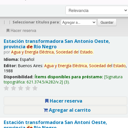
|
|
Seleccionar títulos para:
Hacer reserva
Estación transformadora San Antonio Oeste,
provincia
de
Río Negro
por
Agua
y
Energía
Eléctrica,
Sociedad
de
l
Estado
.
Idioma:
Español
Editor:
Buenos Aires:
Agua
y
Energía
Eléctrica,
Sociedad
de
l
Estado
,
1988
Disponibilidad:
Ítems disponibles para préstamo:
Signatura
topográfica:
621.374.5/A282/v.2
(3).
Hacer reserva
Agregar al carrito
Estación transformadora San Antoni Oeste,
provincia
de
Río Negro