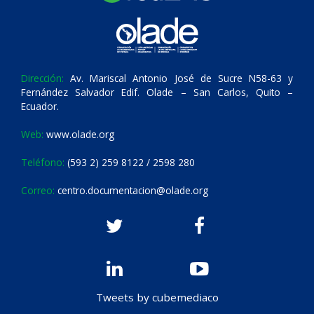
Dirección:
Av. Mariscal Antonio José de Sucre N58-63 y
Fernández Salvador Edif. Olade – San Carlos, Quito –
Ecuador.
Web:
www.olade.org
Teléfono:
(593 2) 259 8122 / 2598 280
Correo:
centro.documentacion@olade.org
Tweets by cubemediaco