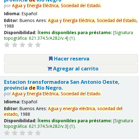
por
Agua
y
Energía
Eléctrica,
Sociedad
de
l
Estado
.
Idioma:
Español
Editor:
Buenos Aires:
Agua
y
Energía
Eléctrica,
Sociedad
de
l
Estado
,
1988
Disponibilidad:
Ítems disponibles para préstamo:
Signatura
topográfica:
621.374.5/A282/v.4
(1).
Hacer reserva
Agregar al carrito
Estacion transformadora San Antonio Oeste,
provincia
de
Río Negro.
por
Agua
y
Energía
Eléctrica,
Sociedad
de
l
Estado
.
Idioma:
Español
Editor:
Buenos Aires:
Agua
y
energía
eléctrica,
sociedad
de
l
estado
, 1988
Disponibilidad:
Ítems disponibles para préstamo:
Signatura
topográfica:
621.374.5/A282/v.3
(1).