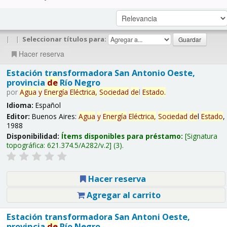
|
|
Seleccionar títulos para:
Hacer reserva
Estación transformadora San Antonio Oeste,
provincia
de
Río Negro
por
Agua
y
Energía
Eléctrica,
Sociedad
de
l
Estado
.
Idioma:
Español
Editor:
Buenos Aires:
Agua
y
Energía
Eléctrica,
Sociedad
de
l
Estado
,
1988
Disponibilidad:
Ítems disponibles para préstamo:
Signatura
topográfica:
621.374.5/A282/v.2
(3).
Hacer reserva
Agregar al carrito
Estación transformadora San Antoni Oeste,
provincia
de
Río Negro