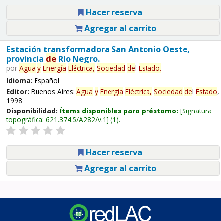
Hacer reserva
Agregar al carrito
Estación transformadora San Antonio Oeste,
provincia
de
Río Negro.
por
Agua
y
Energía
Eléctrica,
Sociedad
de
l
Estado
.
Idioma:
Español
Editor:
Buenos Aires:
Agua
y
Energía
Eléctrica,
Sociedad
de
l
Estado
,
1998
Disponibilidad:
Ítems disponibles para préstamo:
Signatura
topográfica:
621.374.5/A282/v.1
(1).
Hacer reserva
Agregar al carrito