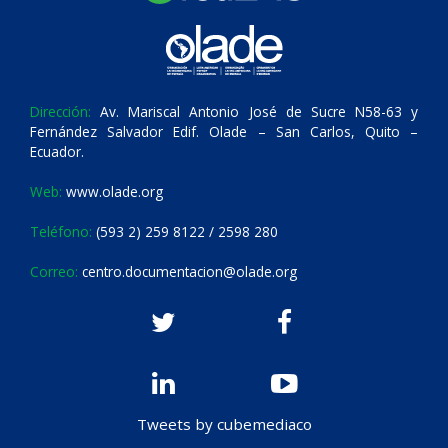
Dirección:
Av. Mariscal Antonio José de Sucre N58-63 y
Fernández Salvador Edif. Olade – San Carlos, Quito –
Ecuador.
Web:
www.olade.org
Teléfono:
(593 2) 259 8122 / 2598 280
Correo:
centro.documentacion@olade.org
Tweets by cubemediaco