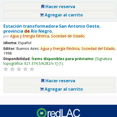
Hacer reserva
Agregar al carrito
Estación transformadora San Antonio Oeste,
provincia
de
Río Negro.
por
Agua
y
Energía
Eléctrica,
Sociedad
de
l
Estado
.
Idioma:
Español
Editor:
Buenos Aires:
Agua
y
Energía
Eléctrica,
Sociedad
de
l
Estado
,
1998
Disponibilidad:
Ítems disponibles para préstamo:
Signatura
topográfica:
621.374.5/A282/v.1
(1).
Hacer reserva
Agregar al carrito