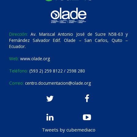
Dirección:
Av. Mariscal Antonio José de Sucre N58-63 y
Fernández Salvador Edif. Olade – San Carlos, Quito –
Ecuador.
Web:
www.olade.org
Teléfono:
(593 2) 259 8122 / 2598 280
Correo:
centro.documentacion@olade.org
Tweets by cubemediaco