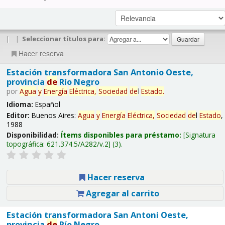
|
|
Seleccionar títulos para:
Hacer reserva
Estación transformadora San Antonio Oeste,
provincia
de
Río Negro
por
Agua
y
Energía
Eléctrica,
Sociedad
de
l
Estado
.
Idioma:
Español
Editor:
Buenos Aires:
Agua
y
Energía
Eléctrica,
Sociedad
de
l
Estado
,
1988
Disponibilidad:
Ítems disponibles para préstamo:
Signatura
topográfica:
621.374.5/A282/v.2
(3).
Hacer reserva
Agregar al carrito
Estación transformadora San Antoni Oeste,
provincia
de
Río Negro