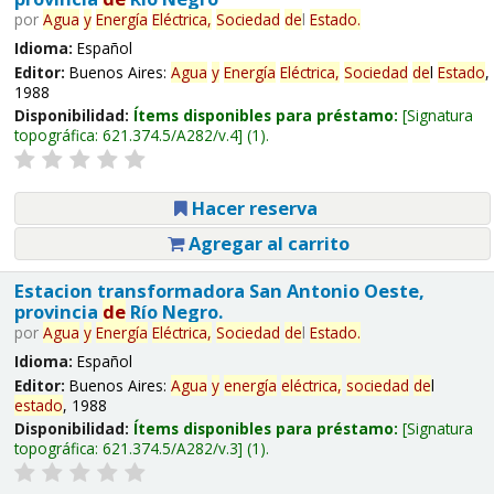
por
Agua
y
Energía
Eléctrica,
Sociedad
de
l
Estado
.
Idioma:
Español
Editor:
Buenos Aires:
Agua
y
Energía
Eléctrica,
Sociedad
de
l
Estado
,
1988
Disponibilidad:
Ítems disponibles para préstamo:
Signatura
topográfica:
621.374.5/A282/v.4
(1).
Hacer reserva
Agregar al carrito
Estacion transformadora San Antonio Oeste,
provincia
de
Río Negro.
por
Agua
y
Energía
Eléctrica,
Sociedad
de
l
Estado
.
Idioma:
Español
Editor:
Buenos Aires:
Agua
y
energía
eléctrica,
sociedad
de
l
estado
, 1988
Disponibilidad:
Ítems disponibles para préstamo:
Signatura
topográfica:
621.374.5/A282/v.3
(1).