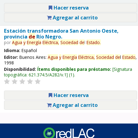
Hacer reserva
Agregar al carrito
Estación transformadora San Antonio Oeste,
provincia
de
Río Negro.
por
Agua
y
Energía
Eléctrica,
Sociedad
de
l
Estado
.
Idioma:
Español
Editor:
Buenos Aires:
Agua
y
Energía
Eléctrica,
Sociedad
de
l
Estado
,
1998
Disponibilidad:
Ítems disponibles para préstamo:
Signatura
topográfica:
621.374.5/A282/v.1
(1).
Hacer reserva
Agregar al carrito