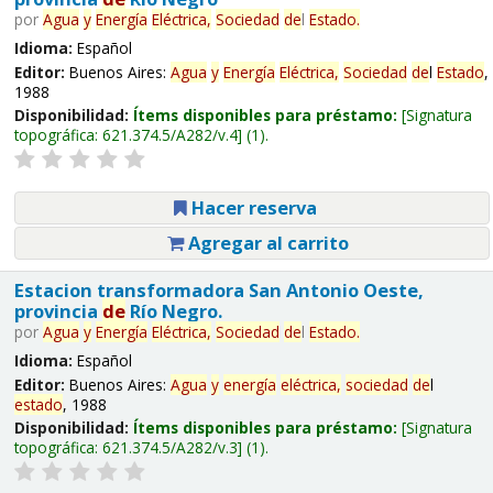
por
Agua
y
Energía
Eléctrica,
Sociedad
de
l
Estado
.
Idioma:
Español
Editor:
Buenos Aires:
Agua
y
Energía
Eléctrica,
Sociedad
de
l
Estado
,
1988
Disponibilidad:
Ítems disponibles para préstamo:
Signatura
topográfica:
621.374.5/A282/v.4
(1).
Hacer reserva
Agregar al carrito
Estacion transformadora San Antonio Oeste,
provincia
de
Río Negro.
por
Agua
y
Energía
Eléctrica,
Sociedad
de
l
Estado
.
Idioma:
Español
Editor:
Buenos Aires:
Agua
y
energía
eléctrica,
sociedad
de
l
estado
, 1988
Disponibilidad:
Ítems disponibles para préstamo:
Signatura
topográfica:
621.374.5/A282/v.3
(1).