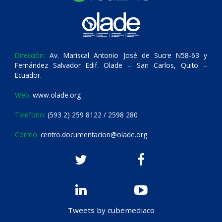
Dirección:
Av. Mariscal Antonio José de Sucre N58-63 y
Fernández Salvador Edif. Olade – San Carlos, Quito –
Ecuador.
Web:
www.olade.org
Teléfono:
(593 2) 259 8122 / 2598 280
Correo:
centro.documentacion@olade.org
Tweets by cubemediaco