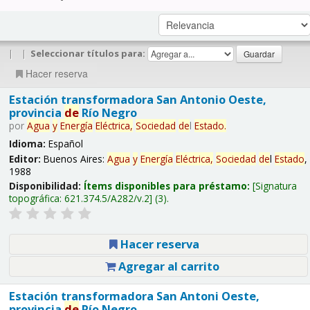
|
|
Seleccionar títulos para:
Hacer reserva
Estación transformadora San Antonio Oeste,
provincia
de
Río Negro
por
Agua
y
Energía
Eléctrica,
Sociedad
de
l
Estado
.
Idioma:
Español
Editor:
Buenos Aires:
Agua
y
Energía
Eléctrica,
Sociedad
de
l
Estado
,
1988
Disponibilidad:
Ítems disponibles para préstamo:
Signatura
topográfica:
621.374.5/A282/v.2
(3).
Hacer reserva
Agregar al carrito
Estación transformadora San Antoni Oeste,
provincia
de
Río Negro