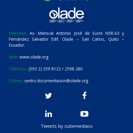
Dirección:
Av. Mariscal Antonio José de Sucre N58-63 y
Fernández Salvador Edif. Olade – San Carlos, Quito –
Ecuador.
Web:
www.olade.org
Teléfono:
(593 2) 259 8122 / 2598 280
Correo:
centro.documentacion@olade.org
Tweets by cubemediaco