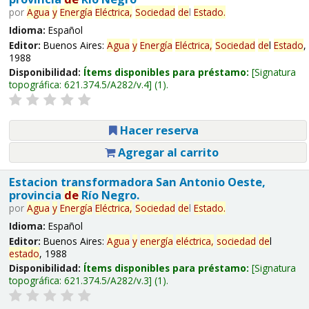
por
Agua
y
Energía
Eléctrica,
Sociedad
de
l
Estado
.
Idioma:
Español
Editor:
Buenos Aires:
Agua
y
Energía
Eléctrica,
Sociedad
de
l
Estado
,
1988
Disponibilidad:
Ítems disponibles para préstamo:
Signatura
topográfica:
621.374.5/A282/v.4
(1).
Hacer reserva
Agregar al carrito
Estacion transformadora San Antonio Oeste,
provincia
de
Río Negro.
por
Agua
y
Energía
Eléctrica,
Sociedad
de
l
Estado
.
Idioma:
Español
Editor:
Buenos Aires:
Agua
y
energía
eléctrica,
sociedad
de
l
estado
, 1988
Disponibilidad:
Ítems disponibles para préstamo:
Signatura
topográfica:
621.374.5/A282/v.3
(1).