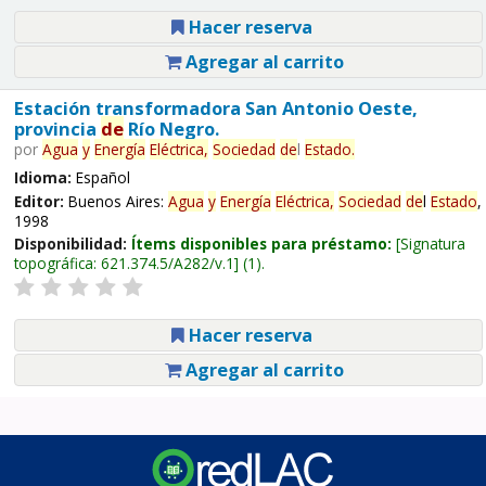
Hacer reserva
Agregar al carrito
Estación transformadora San Antonio Oeste,
provincia
de
Río Negro.
por
Agua
y
Energía
Eléctrica,
Sociedad
de
l
Estado
.
Idioma:
Español
Editor:
Buenos Aires:
Agua
y
Energía
Eléctrica,
Sociedad
de
l
Estado
,
1998
Disponibilidad:
Ítems disponibles para préstamo:
Signatura
topográfica:
621.374.5/A282/v.1
(1).
Hacer reserva
Agregar al carrito