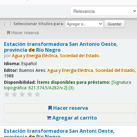
|
|
Seleccionar títulos para:
Hacer reserva
Estación transformadora San Antonio Oeste,
provincia
de
Río Negro
por
Agua
y
Energía
Eléctrica,
Sociedad
de
l
Estado
.
Idioma:
Español
Editor:
Buenos Aires:
Agua
y
Energía
Eléctrica,
Sociedad
de
l
Estado
,
1988
Disponibilidad:
Ítems disponibles para préstamo:
Signatura
topográfica:
621.374.5/A282/v.2
(3).
Hacer reserva
Agregar al carrito
Estación transformadora San Antoni Oeste,
provincia
de
Río Negro