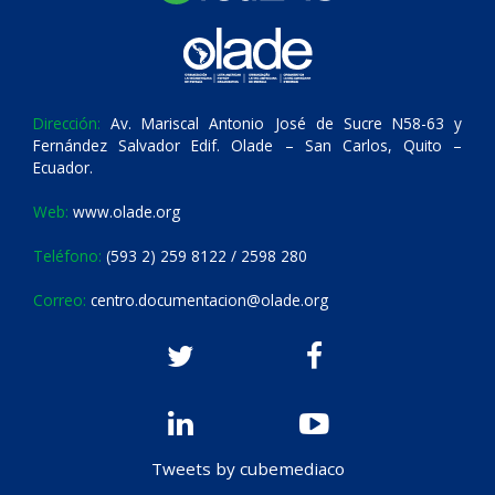
Dirección:
Av. Mariscal Antonio José de Sucre N58-63 y
Fernández Salvador Edif. Olade – San Carlos, Quito –
Ecuador.
Web:
www.olade.org
Teléfono:
(593 2) 259 8122 / 2598 280
Correo:
centro.documentacion@olade.org
Tweets by cubemediaco