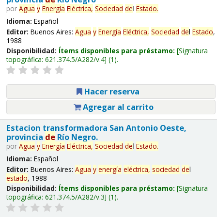
por
Agua
y
Energía
Eléctrica,
Sociedad
de
l
Estado
.
Idioma:
Español
Editor:
Buenos Aires:
Agua
y
Energía
Eléctrica,
Sociedad
de
l
Estado
,
1988
Disponibilidad:
Ítems disponibles para préstamo:
Signatura
topográfica:
621.374.5/A282/v.4
(1).
Hacer reserva
Agregar al carrito
Estacion transformadora San Antonio Oeste,
provincia
de
Río Negro.
por
Agua
y
Energía
Eléctrica,
Sociedad
de
l
Estado
.
Idioma:
Español
Editor:
Buenos Aires:
Agua
y
energía
eléctrica,
sociedad
de
l
estado
, 1988
Disponibilidad:
Ítems disponibles para préstamo:
Signatura
topográfica:
621.374.5/A282/v.3
(1).