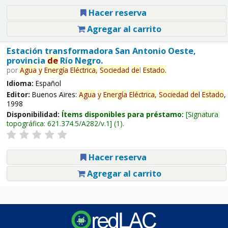
Hacer reserva
Agregar al carrito
Estación transformadora San Antonio Oeste,
provincia
de
Río Negro.
por
Agua
y
Energía
Eléctrica,
Sociedad
de
l
Estado
.
Idioma:
Español
Editor:
Buenos Aires:
Agua
y
Energía
Eléctrica,
Sociedad
de
l
Estado
,
1998
Disponibilidad:
Ítems disponibles para préstamo:
Signatura
topográfica:
621.374.5/A282/v.1
(1).
Hacer reserva
Agregar al carrito