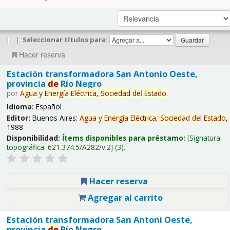
|
|
Seleccionar títulos para:
Hacer reserva
Estación transformadora San Antonio Oeste,
provincia
de
Río Negro
por
Agua
y
Energía
Eléctrica,
Sociedad
de
l
Estado
.
Idioma:
Español
Editor:
Buenos Aires:
Agua
y
Energía
Eléctrica,
Sociedad
de
l
Estado
,
1988
Disponibilidad:
Ítems disponibles para préstamo:
Signatura
topográfica:
621.374.5/A282/v.2
(3).
Hacer reserva
Agregar al carrito
Estación transformadora San Antoni Oeste,
provincia
de
Río Negro