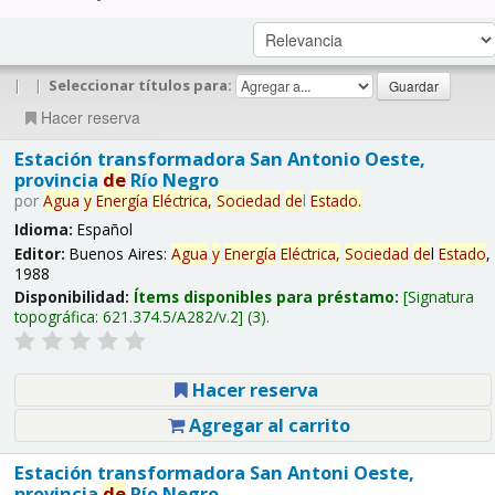
|
|
Seleccionar títulos para:
Hacer reserva
Estación transformadora San Antonio Oeste,
provincia
de
Río Negro
por
Agua
y
Energía
Eléctrica,
Sociedad
de
l
Estado
.
Idioma:
Español
Editor:
Buenos Aires:
Agua
y
Energía
Eléctrica,
Sociedad
de
l
Estado
,
1988
Disponibilidad:
Ítems disponibles para préstamo:
Signatura
topográfica:
621.374.5/A282/v.2
(3).
Hacer reserva
Agregar al carrito
Estación transformadora San Antoni Oeste,
provincia
de
Río Negro