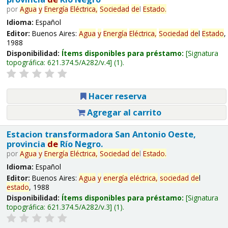
por
Agua
y
Energía
Eléctrica,
Sociedad
de
l
Estado
.
Idioma:
Español
Editor:
Buenos Aires:
Agua
y
Energía
Eléctrica,
Sociedad
de
l
Estado
,
1988
Disponibilidad:
Ítems disponibles para préstamo:
Signatura
topográfica:
621.374.5/A282/v.4
(1).
Hacer reserva
Agregar al carrito
Estacion transformadora San Antonio Oeste,
provincia
de
Río Negro.
por
Agua
y
Energía
Eléctrica,
Sociedad
de
l
Estado
.
Idioma:
Español
Editor:
Buenos Aires:
Agua
y
energía
eléctrica,
sociedad
de
l
estado
, 1988
Disponibilidad:
Ítems disponibles para préstamo:
Signatura
topográfica:
621.374.5/A282/v.3
(1).