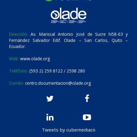
Dirección:
Av. Mariscal Antonio José de Sucre N58-63 y
Fernández Salvador Edif. Olade – San Carlos, Quito –
Ecuador.
Web:
www.olade.org
Teléfono:
(593 2) 259 8122 / 2598 280
Correo:
centro.documentacion@olade.org
Tweets by cubemediaco