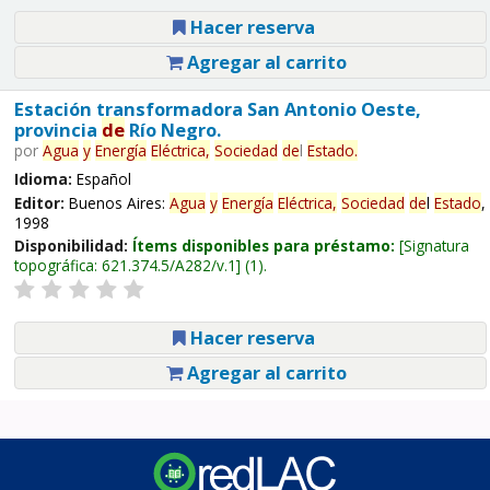
Hacer reserva
Agregar al carrito
Estación transformadora San Antonio Oeste,
provincia
de
Río Negro.
por
Agua
y
Energía
Eléctrica,
Sociedad
de
l
Estado
.
Idioma:
Español
Editor:
Buenos Aires:
Agua
y
Energía
Eléctrica,
Sociedad
de
l
Estado
,
1998
Disponibilidad:
Ítems disponibles para préstamo:
Signatura
topográfica:
621.374.5/A282/v.1
(1).
Hacer reserva
Agregar al carrito