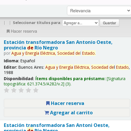
|
|
Seleccionar títulos para:
Hacer reserva
Estación transformadora San Antonio Oeste,
provincia
de
Río Negro
por
Agua
y
Energía
Eléctrica,
Sociedad
de
l
Estado
.
Idioma:
Español
Editor:
Buenos Aires:
Agua
y
Energía
Eléctrica,
Sociedad
de
l
Estado
,
1988
Disponibilidad:
Ítems disponibles para préstamo:
Signatura
topográfica:
621.374.5/A282/v.2
(3).
Hacer reserva
Agregar al carrito
Estación transformadora San Antoni Oeste,
provincia
de
Río Negro