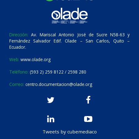
Dirección:
Av. Mariscal Antonio José de Sucre N58-63 y
Fernández Salvador Edif. Olade – San Carlos, Quito –
Ecuador.
Web:
www.olade.org
Teléfono:
(593 2) 259 8122 / 2598 280
Correo:
centro.documentacion@olade.org
Tweets by cubemediaco