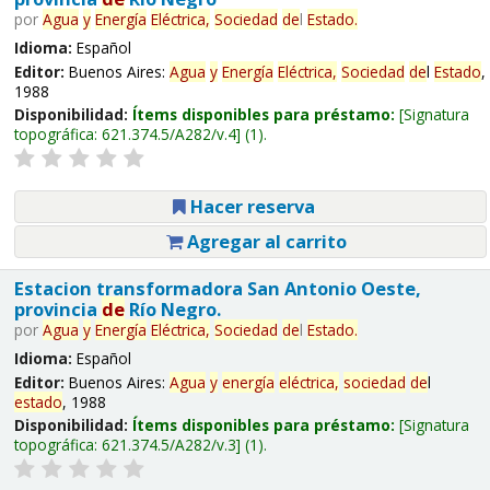
por
Agua
y
Energía
Eléctrica,
Sociedad
de
l
Estado
.
Idioma:
Español
Editor:
Buenos Aires:
Agua
y
Energía
Eléctrica,
Sociedad
de
l
Estado
,
1988
Disponibilidad:
Ítems disponibles para préstamo:
Signatura
topográfica:
621.374.5/A282/v.4
(1).
Hacer reserva
Agregar al carrito
Estacion transformadora San Antonio Oeste,
provincia
de
Río Negro.
por
Agua
y
Energía
Eléctrica,
Sociedad
de
l
Estado
.
Idioma:
Español
Editor:
Buenos Aires:
Agua
y
energía
eléctrica,
sociedad
de
l
estado
, 1988
Disponibilidad:
Ítems disponibles para préstamo:
Signatura
topográfica:
621.374.5/A282/v.3
(1).