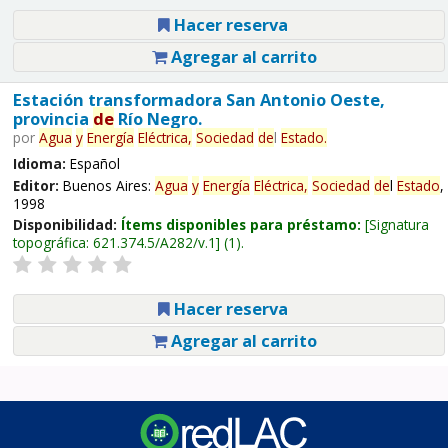
Hacer reserva
Agregar al carrito
Estación transformadora San Antonio Oeste,
provincia
de
Río Negro.
por
Agua
y
Energía
Eléctrica,
Sociedad
de
l
Estado
.
Idioma:
Español
Editor:
Buenos Aires:
Agua
y
Energía
Eléctrica,
Sociedad
de
l
Estado
,
1998
Disponibilidad:
Ítems disponibles para préstamo:
Signatura
topográfica:
621.374.5/A282/v.1
(1).
Hacer reserva
Agregar al carrito