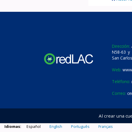
Dirección:
A
N58-63 y 
San Carlos
Web:
www.
Teléfono:
Correo:
ce
Al crear una cu
Idiomas:
Español
English
Português
Français