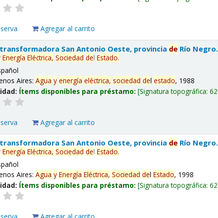
eserva
Agregar al carrito
 transformadora San Antonio Oeste, provincia
de
Río Negro
y
Energía
Eléctrica,
Sociedad
de
l
Estado
.
spañol
enos Aires:
Agua
y
energía
eléctrica,
sociedad
de
l
estado
, 1988
lidad:
Ítems disponibles para préstamo:
Signatura topográfica:
62
eserva
Agregar al carrito
 transformadora San Antonio Oeste, provincia
de
Río Negro
y
Energía
Eléctrica,
Sociedad
de
l
Estado
.
spañol
enos Aires:
Agua
y
Energía
Eléctrica,
Sociedad
de
l
Estado
, 1998
lidad:
Ítems disponibles para préstamo:
Signatura topográfica:
62
eserva
Agregar al carrito