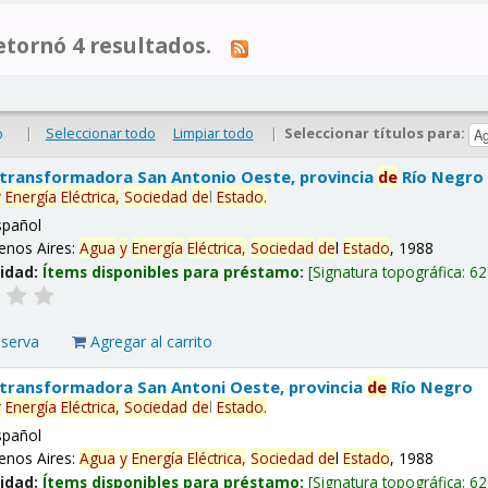
tornó 4 resultados.
|
Seleccionar todo
Limpiar todo
|
Seleccionar títulos para:
o
 transformadora San Antonio Oeste, provincia
de
Río Negro
y
Energía
Eléctrica,
Sociedad
de
l
Estado
.
spañol
enos Aires:
Agua
y
Energía
Eléctrica,
Sociedad
de
l
Estado
, 1988
lidad:
Ítems disponibles para préstamo:
Signatura topográfica:
62
eserva
Agregar al carrito
 transformadora San Antoni Oeste, provincia
de
Río Negro
y
Energía
Eléctrica,
Sociedad
de
l
Estado
.
spañol
enos Aires:
Agua
y
Energía
Eléctrica,
Sociedad
de
l
Estado
, 1988
lidad:
Ítems disponibles para préstamo:
Signatura topográfica:
62