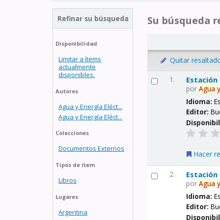
Refinar su búsqueda
Su búsqueda re
Disponibilidad
Limitar a ítems
Quitar resaltad
actualmente
disponibles.
1.
Estación
por
Agua
Autores
Idioma:
E
Agua y Energía Eléct...
Editor:
Bu
Agua y Energía Eléct...
Disponibi
Colecciones
Documentos Externos
Hacer r
Tipos de ítem
2.
Estación
Libros
por
Agua
Idioma:
E
Lugares
Editor:
Bu
Argentina
Disponibi