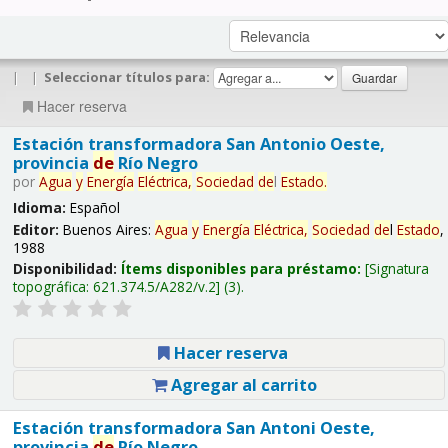
|
|
Seleccionar títulos para:
Hacer reserva
Estación transformadora San Antonio Oeste,
provincia
de
Río Negro
por
Agua
y
Energía
Eléctrica,
Sociedad
de
l
Estado
.
Idioma:
Español
Editor:
Buenos Aires:
Agua
y
Energía
Eléctrica,
Sociedad
de
l
Estado
,
1988
Disponibilidad:
Ítems disponibles para préstamo:
Signatura
topográfica:
621.374.5/A282/v.2
(3).
Hacer reserva
Agregar al carrito
Estación transformadora San Antoni Oeste,
provincia
de
Río Negro