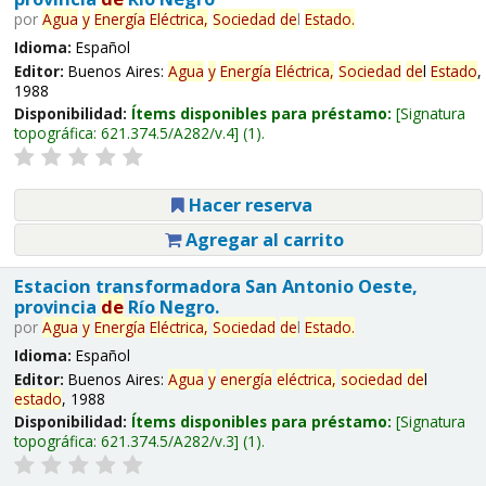
por
Agua
y
Energía
Eléctrica,
Sociedad
de
l
Estado
.
Idioma:
Español
Editor:
Buenos Aires:
Agua
y
Energía
Eléctrica,
Sociedad
de
l
Estado
,
1988
Disponibilidad:
Ítems disponibles para préstamo:
Signatura
topográfica:
621.374.5/A282/v.4
(1).
Hacer reserva
Agregar al carrito
Estacion transformadora San Antonio Oeste,
provincia
de
Río Negro.
por
Agua
y
Energía
Eléctrica,
Sociedad
de
l
Estado
.
Idioma:
Español
Editor:
Buenos Aires:
Agua
y
energía
eléctrica,
sociedad
de
l
estado
, 1988
Disponibilidad:
Ítems disponibles para préstamo:
Signatura
topográfica:
621.374.5/A282/v.3
(1).