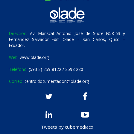
Dirección:
Av. Mariscal Antonio José de Sucre N58-63 y
Fernández Salvador Edif. Olade – San Carlos, Quito –
Ecuador.
Web:
www.olade.org
Teléfono:
(593 2) 259 8122 / 2598 280
Correo:
centro.documentacion@olade.org
Tweets by cubemediaco