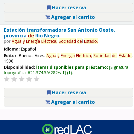
Hacer reserva
Agregar al carrito
Estación transformadora San Antonio Oeste,
provincia
de
Río Negro.
por
Agua
y
Energía
Eléctrica,
Sociedad
de
l
Estado
.
Idioma:
Español
Editor:
Buenos Aires:
Agua
y
Energía
Eléctrica,
Sociedad
de
l
Estado
,
1998
Disponibilidad:
Ítems disponibles para préstamo:
Signatura
topográfica:
621.374.5/A282/v.1
(1).
Hacer reserva
Agregar al carrito