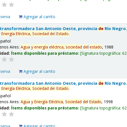
eserva
Agregar al carrito
 transformadora San Antonio Oeste, provincia
de
Río Negro
y
Energía
Eléctrica,
Sociedad
de
l
Estado
.
spañol
enos Aires:
Agua
y
energía
eléctrica,
sociedad
de
l
estado
, 1988
lidad:
Ítems disponibles para préstamo:
Signatura topográfica:
62
eserva
Agregar al carrito
 transformadora San Antonio Oeste, provincia
de
Río Negro
y
Energía
Eléctrica,
Sociedad
de
l
Estado
.
spañol
enos Aires:
Agua
y
Energía
Eléctrica,
Sociedad
de
l
Estado
, 1998
lidad:
Ítems disponibles para préstamo:
Signatura topográfica:
62
eserva
Agregar al carrito