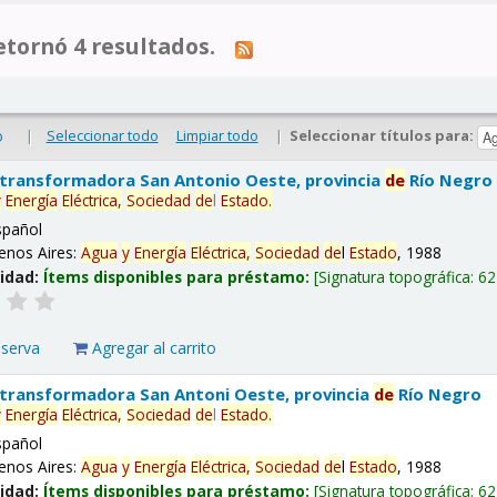
tornó 4 resultados.
|
Seleccionar todo
Limpiar todo
|
Seleccionar títulos para:
o
 transformadora San Antonio Oeste, provincia
de
Río Negro
y
Energía
Eléctrica,
Sociedad
de
l
Estado
.
spañol
enos Aires:
Agua
y
Energía
Eléctrica,
Sociedad
de
l
Estado
, 1988
lidad:
Ítems disponibles para préstamo:
Signatura topográfica:
62
eserva
Agregar al carrito
 transformadora San Antoni Oeste, provincia
de
Río Negro
y
Energía
Eléctrica,
Sociedad
de
l
Estado
.
spañol
enos Aires:
Agua
y
Energía
Eléctrica,
Sociedad
de
l
Estado
, 1988
lidad:
Ítems disponibles para préstamo:
Signatura topográfica:
62