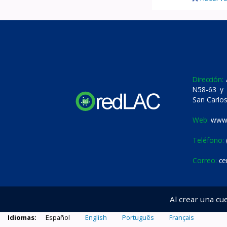
Dirección:
A
N58-63 y 
San Carlos
Web:
www.
Teléfono:
Correo:
ce
Al crear una cu
Idiomas:
Español
English
Português
Français