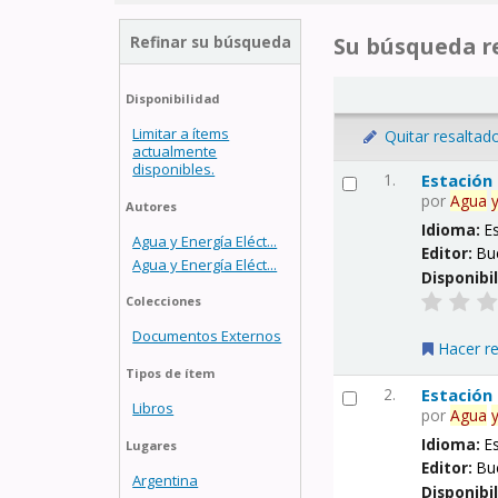
Refinar su búsqueda
Su búsqueda re
Disponibilidad
Limitar a ítems
Quitar resaltad
actualmente
disponibles.
1.
Estación
por
Agua
Autores
Idioma:
E
Agua y Energía Eléct...
Editor:
Bu
Agua y Energía Eléct...
Disponibi
Colecciones
Documentos Externos
Hacer r
Tipos de ítem
2.
Estación
Libros
por
Agua
Idioma:
E
Lugares
Editor:
Bu
Argentina
Disponibi