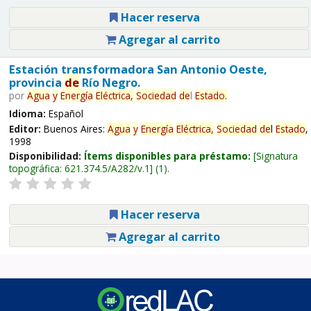
Hacer reserva
Agregar al carrito
Estación transformadora San Antonio Oeste,
provincia
de
Río Negro.
por
Agua
y
Energía
Eléctrica,
Sociedad
de
l
Estado
.
Idioma:
Español
Editor:
Buenos Aires:
Agua
y
Energía
Eléctrica,
Sociedad
de
l
Estado
,
1998
Disponibilidad:
Ítems disponibles para préstamo:
Signatura
topográfica:
621.374.5/A282/v.1
(1).
Hacer reserva
Agregar al carrito