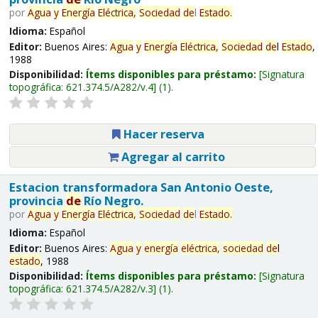
por
Agua
y
Energía
Eléctrica,
Sociedad
de
l
Estado
.
Idioma:
Español
Editor:
Buenos Aires:
Agua
y
Energía
Eléctrica,
Sociedad
de
l
Estado
,
1988
Disponibilidad:
Ítems disponibles para préstamo:
Signatura
topográfica:
621.374.5/A282/v.4
(1).
Hacer reserva
Agregar al carrito
Estacion transformadora San Antonio Oeste,
provincia
de
Río Negro.
por
Agua
y
Energía
Eléctrica,
Sociedad
de
l
Estado
.
Idioma:
Español
Editor:
Buenos Aires:
Agua
y
energía
eléctrica,
sociedad
de
l
estado
, 1988
Disponibilidad:
Ítems disponibles para préstamo:
Signatura
topográfica:
621.374.5/A282/v.3
(1).