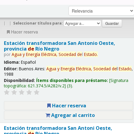
|
|
Seleccionar títulos para:
Hacer reserva
Estación transformadora San Antonio Oeste,
provincia
de
Río Negro
por
Agua
y
Energía
Eléctrica,
Sociedad
de
l
Estado
.
Idioma:
Español
Editor:
Buenos Aires:
Agua
y
Energía
Eléctrica,
Sociedad
de
l
Estado
,
1988
Disponibilidad:
Ítems disponibles para préstamo:
Signatura
topográfica:
621.374.5/A282/v.2
(3).
Hacer reserva
Agregar al carrito
Estación transformadora San Antoni Oeste,
provincia
de
Río Negro