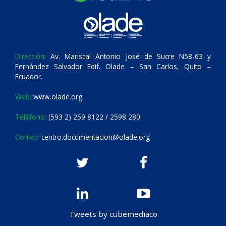
Dirección:
Av. Mariscal Antonio José de Sucre N58-63 y
Fernández Salvador Edif. Olade – San Carlos, Quito –
Ecuador.
Web:
www.olade.org
Teléfono:
(593 2) 259 8122 / 2598 280
Correo:
centro.documentacion@olade.org
Tweets by cubemediaco